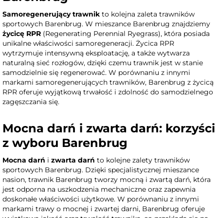
Samoregenerujący trawnik
to kolejna zaleta trawników
sportowych Barenbrug. W mieszance Barenbrug znajdziemy
życicę RPR
(Regenerating Perennial Ryegrass), która posiada
unikalne właściwości samoregeneracji. Życica RPR
wytrzymuje intensywną eksploatację, a także wytwarza
naturalną sieć rozłogów, dzięki czemu trawnik jest w stanie
samodzielnie się regenerować. W porównaniu z innymi
markami samoregenerujących trawników, Barenbrug z życicą
RPR oferuje wyjątkową trwałość i zdolność do samodzielnego
zagęszczania się.
Mocna darń i zwarta darń: korzyści
z wyboru Barenbrug
Mocna darń
i
zwarta darń
to kolejne zalety trawników
sportowych Barenbrug. Dzięki specjalistycznej mieszance
nasion, trawnik Barenbrug tworzy mocną i zwartą darń, która
jest odporna na uszkodzenia mechaniczne oraz zapewnia
doskonałe właściwości użytkowe. W porównaniu z innymi
markami trawy o mocnej i zwartej darni, Barenbrug oferuje