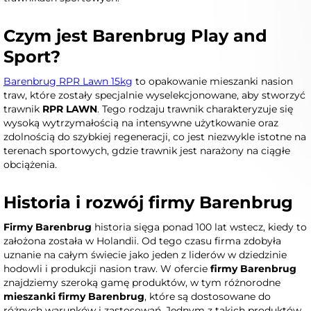
Czym jest Barenbrug Play and
Sport?
Barenbrug RPR Lawn 15kg
to opakowanie mieszanki nasion
traw, które zostały specjalnie wyselekcjonowane, aby stworzyć
trawnik
RPR LAWN
. Tego rodzaju trawnik charakteryzuje się
wysoką wytrzymałością na intensywne użytkowanie oraz
zdolnością do szybkiej regeneracji, co jest niezwykle istotne na
terenach sportowych, gdzie trawnik jest narażony na ciągłe
obciążenia.
Historia i rozwój firmy Barenbrug
Firmy Barenbrug
historia sięga ponad 100 lat wstecz, kiedy to
założona została w Holandii. Od tego czasu firma zdobyła
uznanie na całym świecie jako jeden z liderów w dziedzinie
hodowli i produkcji nasion traw. W ofercie
firmy Barenbrug
znajdziemy szeroką gamę produktów, w tym różnorodne
mieszanki firmy Barenbrug
, które są dostosowane do
różnych warunków i zastosowań. Jednym z takich produktów