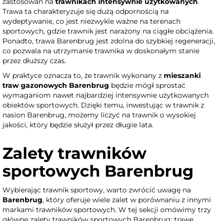
zastosowań na
trawnikach intensywnie użytkowanych
.
Trawa ta charakteryzuje się dużą odpornością na
wydeptywanie, co jest niezwykle ważne na terenach
sportowych, gdzie trawnik jest narażony na ciągłe obciążenia.
Ponadto, trawa Barenbrug jest zdolna do szybkiej regeneracji,
co pozwala na utrzymanie trawnika w doskonałym stanie
przez dłuższy czas.
W praktyce oznacza to, że trawnik wykonany z
mieszanki
traw gazonowych Barenbrug
będzie mógł sprostać
wymaganiom nawet najbardziej intensywnie użytkowanych
obiektów sportowych. Dzięki temu, inwestując w trawnik z
nasion Barenbrug, możemy liczyć na trawnik o wysokiej
jakości, który będzie służył przez długie lata.
Zalety trawników
sportowych Barenbrug
Wybierając trawnik sportowy, warto zwrócić uwagę na
Barenbrug
, który oferuje wiele zalet w porównaniu z innymi
markami trawników sportowych. W tej sekcji omówimy trzy
główne zalety trawników sportowych Barenbrug: trawę