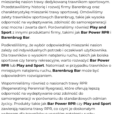
mieszankę nasion trawy dedykowaną trawnikom sportowym.
Przedstawiliśmy historię i rozwój firmy Barenbrug oraz
charakterystykę mieszanki trawy sportowej. Omówiliśmy
zalety trawników sportowych Barenbrug, takie jak wysoka
odporność na wydeptywanie, zdolność do samoregeneracji
oraz mocna i zwarta darń. Porównaliśmy również
Play and
Sport
z innymi produktami firmy, takimi jak
Bar Power RPR
i
Barenbrug Bar
.
Podkreśliliśmy, że wybór odpowiedniej mieszanki nasion
zależy od indywidualnych potrzeb i oczekiwań użytkownika.
Dla trawników o wysokim natężeniu ruchu, takich jak boiska
sportowe czy tereny rekreacyjne, warto rozważyć
Bar Power
RPR
lub
Play and Sport
. Natomiast w przypadku trawników o
mniejszym natężeniu ruchu,
Barenbrug Bar
może być
odpowiednim rozwiązaniem.
Wspomnieliśmy również o nasionach trawy RPR
(Regenerating Perennial Ryegrass), które oferują lepszą
odporność na wydeptywanie oraz zdolność do
samoregeneracji w porównaniu do standardowych odmian
życicy. Produkty takie jak
Bar Power RPR
czy
Play and Sport
zawierają nasiona trawy RPR, co czyni je doskonałym
wyborem dla trawników o wysokim natężeniu ruchu.