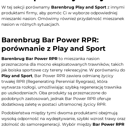
W tej sekcji porównamy
Barenbrug Play and Sport
z innymi
produktami firmy, aby pomóc Ci w wyborze odpowiedniej
mieszanki nasion. Omówimy również przydatność mieszanek
nasion w różnych sytuacjach.
Barenbrug Bar Power RPR:
porównanie z Play and Sport
Barenbrug Bar Power RPR
to mieszanka nasion
przeznaczona dla mocno eksploatowanych trawników, takich
jak boiska sportowe czy tereny rekreacyjne. W porównaniu do
Play and Sport
, Bar Power RPR zawiera odmianę życicy
trwałej RPR (Regenerating Perennial Ryegrass), która
wytwarza rozłogi, umożliwiając szybką regenerację trawnika
po uszkodzeniach. Oba produkty są przeznaczone do
podobnych zastosowań, jednak Bar Power RPR oferuje
dodatkową zaletę w postaci ultramocnej życicy RPR.
Podobieństwa między tymi dwoma produktami obejmują
wysoką odporność na wydeptywanie, szybki wzrost trawy oraz
zdolność do samoregeneracji. Wybór między
Bar Power RPR