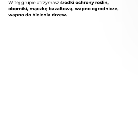
W tej grupie otrzymasz
środki ochrony roślin,
oborniki, mączkę bazaltową, wapno ogrodnicze,
wapno do bielenia drzew.
Preparat na pędraki
Perlit ogrodniczy 1-6 mm