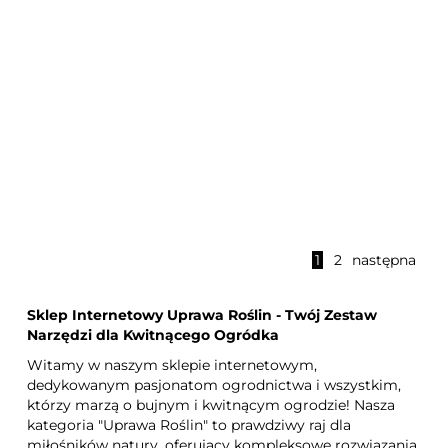
Płyn helliga kwasomierz
Wapno nawozowe Florovit
1
2
następna
pH
10 kg
Sklep Internetowy Uprawa Roślin - Twój Zestaw
Narzędzi dla Kwitnącego Ogródka
Witamy w naszym sklepie internetowym,
dedykowanym pasjonatom ogrodnictwa i wszystkim,
którzy marzą o bujnym i kwitnącym ogrodzie! Nasza
kategoria "Uprawa Roślin" to prawdziwy raj dla
miłośników natury, oferujący kompleksowe rozwiązania