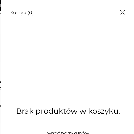
AWA OD 250zł
Koszyk
(0)
G
CZĘSTE PYTANIA
O NAS
KONTAKT
to popularne hobby, z którego mogą korzystać osoby w każdym w
m ogrodnikiem, czy dopiero zaczynasz, posiadanie odpowiednic
przycinania i łopat po pojemniki na kompost i testery gleby — 
, które sprawią, że praca w ogrodzie będzie przyjemniejsza i w
zyć piękny ogród, który będzie trwał przez wiele lat.
Brak produktów w koszyku.
WRÓĆ DO ZAKUPÓW