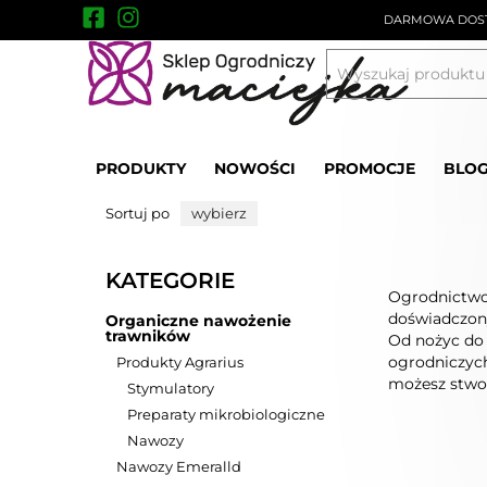
DARMOWA DOST
PRODUKTY
NOWOŚCI
PROMOCJE
BLO
Narzędzia ogrodnicze
Artykuły ogrodnicze
Sortuj po
wybierz
KATEGORIE
Ogrodnictwo 
doświadczony
Organiczne nawożenie
trawników
Od nożyc do 
ogrodniczych
Produkty Agrarius
możesz stwor
Stymulatory
Preparaty mikrobiologiczne
Nawozy
Nawozy Emeralld