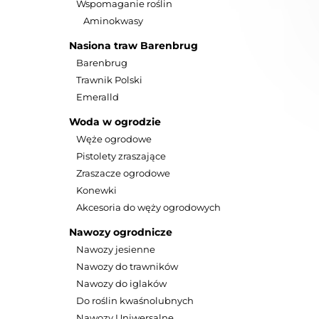
Wspomaganie roślin
Aminokwasy
Nasiona traw Barenbrug
Barenbrug
Trawnik Polski
Emeralld
Woda w ogrodzie
Węże ogrodowe
Pistolety zraszające
Zraszacze ogrodowe
Konewki
Akcesoria do węży ogrodowych
Nawozy ogrodnicze
Nawozy jesienne
Nawozy do trawników
Aerator, n
Nawozy do iglaków
Greenm
Do roślin kwaśnolubnych
Nawozy Uniwersalne