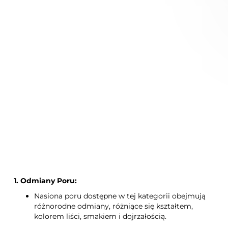
Niedostępny
Por Bulgaarse Reuzen 1g-
letni
1. Odmiany Poru:
Nasiona poru dostępne w tej kategorii obejmują
różnorodne odmiany, różniące się kształtem,
kolorem liści, smakiem i dojrzałością.