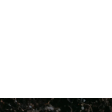
Łącznik podwójny, nypel
Szybkozłącze - przelot 3/4 "
Ideal 51-640
Ideal 51-635
Przyłącze z gwintem
Szybkozłącze przelot 1/2"
wewnętrznym 1/2" Ideal 51-
Ideal 51-630
650