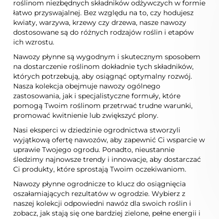
roślinom niezbędnych składników odżywczych w formie
łatwo przyswajalnej. Bez względu na to, czy hodujesz
kwiaty, warzywa, krzewy czy drzewa, nasze nawozy
dostosowane są do różnych rodzajów roślin i etapów
ich wzrostu.
Nawozy płynne są wygodnym i skutecznym sposobem
na dostarczenie roślinom dokładnie tych składników,
których potrzebują, aby osiągnąć optymalny rozwój.
Nasza kolekcja obejmuje nawozy ogólnego
zastosowania, jak i specjalistyczne formuły, które
pomogą Twoim roślinom przetrwać trudne warunki,
promować kwitnienie lub zwiększyć plony.
Nasi eksperci w dziedzinie ogrodnictwa stworzyli
wyjątkową ofertę nawozów, aby zapewnić Ci wsparcie w
uprawie Twojego ogrodu. Ponadto, nieustannie
śledzimy najnowsze trendy i innowacje, aby dostarczać
Ci produkty, które sprostają Twoim oczekiwaniom.
Nawozy płynne ogrodnicze to klucz do osiągnięcia
oszałamiających rezultatów w ogrodzie. Wybierz z
naszej kolekcji odpowiedni nawóz dla swoich roślin i
zobacz, jak stają się one bardziej zielone, pełne energii i