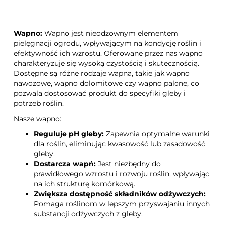
Włóknina wiosenna 17g 1,6
Kreda trawnikowa 10 kg
m x 5m
Biovita- do trawników
Wapno:
Wapno jest nieodzownym elementem
pielęgnacji ogrodu, wpływającym na kondycję roślin i
efektywność ich wzrostu. Oferowane przez nas wapno
charakteryzuje się wysoką czystością i skutecznością.
Dostępne są różne rodzaje wapna, takie jak wapno
nawozowe, wapno dolomitowe czy wapno palone, co
pozwala dostosować produkt do specyfiki gleby i
potrzeb roślin.
Nasze wapno:
Reguluje pH gleby:
Zapewnia optymalne warunki
dla roślin, eliminując kwasowość lub zasadowość
gleby.
Dostarcza wapń:
Jest niezbędny do
prawidłowego wzrostu i rozwoju roślin, wpływając
na ich strukturę komórkową.
Zwiększa dostępność składników odżywczych:
Pomaga roślinom w lepszym przyswajaniu innych
substancji odżywczych z gleby.