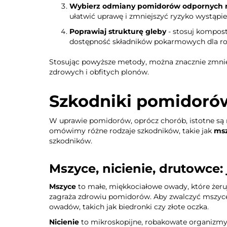
Wybierz odmiany pomidorów odpornych n
ułatwić uprawę i zmniejszyć ryzyko wystąpi
Poprawiaj strukturę gleby
- stosuj kompost
dostępność składników pokarmowych dla roś
Stosując powyższe metody, można znacznie zmnie
zdrowych i obfitych plonów.
Szkodniki pomidorów:
W uprawie pomidorów, oprócz chorób, istotne są
omówimy różne rodzaje szkodników, takie jak
ms
szkodników.
Mszyce, nicienie, drutowce
Mszyce
to małe, miękkociałowe owady, które żeru
zagraża zdrowiu pomidorów. Aby zwalczyć mszyce,
owadów, takich jak biedronki czy złote oczka.
Nicienie
to mikroskopijne, robakowate organizmy, 