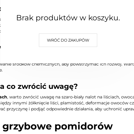
rów: od brunatnej plamistości do sz
Brak produktów w koszyku.
zy innymi
brunatną plamistość liści pomidora
oraz
szarą pleś
 z czasem zlewają się, prowadząc do ich zamierania. Szara pleśń
że prowadzić do gnicia rośliny.
WRÓĆ DO ZAKUPÓW
: jakie mogą być konsekwencje?
nacznego zmniejszenia plonów, a nawet całkowitej utraty upraw
owanie środków chemicznych, aby powstrzymać ich rozwój. Wa
e.
a co zwrócić uwagę?
rach
, warto zwrócić uwagę na szaro-biały nalot na liściach, owo
iędzy innymi żółknięcie liści, plamistość, deformacje owoców 
wać przyczynę i podjąć odpowiednie działania, aby uchronić upra
 i grzybowe pomidorów