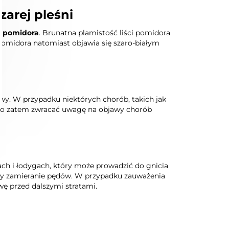
arej pleśni
ń pomidora
. Brunatna plamistość liści pomidora
 pomidora natomiast objawia się szaro-białym
y. W przypadku niektórych chorób, takich jak
rto zatem zwracać uwagę na objawy chorób
cach i łodygach, który może prowadzić do gnicia
czy zamieranie pędów. W przypadku zauważenia
wę przed dalszymi stratami.