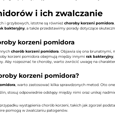
idorów i ich zwalczanie
h i grzybowych, istotne są również
choroby korzeni pomidora
ak bakteryjny
, a także przedstawimy porady dotyczące skutecz
oroby korzeni pomidora
chnych
chorób korzeni pomidora
. Objawia się ona brunatnymi,
oroby korzeni pomidora obejmują między innymi
rak bakteryjny
iny. Aby rozpoznać te choroby, warto zwrócić uwagę na charakte
oroby korzeni pomidora?
pomidora
, warto zastosować kilka sprawdzonych metod. Oto one
ślin, stosuj odpowiednie odstępy między nimi oraz unikaj nadm
przypadku wystąpienia chorób korzeni, takich jak zgorzel podst
tóre pomogą w zwalczaniu patogenów.