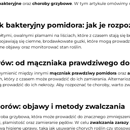
bakteryjne
oraz
choroby grzybowe
. W tym artykule omówimy r
k bakteryjny pomidora: jak je rozp
ółtymi, owalnymi plamami na liściach, które z czasem stają się
pojawiają się ciemne, brodawkowate guzki, które mogą prowadzi
ne objawy oraz monitorować stan roślin.
w: od mączniaka prawdziwego do 
ymienić między innymi
mączniak prawdziwy pomidora
oraz
a
h, który z czasem może prowadzić do ich zamierania. Alternari
 prowadzić do ich nekrozy. Aby rozpoznać te choroby, warto zw
orów: objawy i metody zwalczania
roba grzybowa, która może prowadzić do znacznego zmniejszen
i, plamistość oraz zamieranie pędów. W celu
zwalczania zaraz
wą higienę uprawy, taką jak usuwanie chorych roślin czy stoso