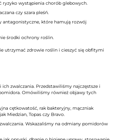
ć ryzyko wystąpienia chorób glebowych.
czana czy szara pleśń.
yby antagonistyczne, które hamują rozwój
ie środki ochrony roślin.
e utrzymać zdrowie roślin i cieszyć się obfitymi
ch zwalczania. Przedstawiliśmy najczęstsze i
ni pomidora. Omówiliśmy również objawy tych
ryjna cętkowatość, rak bakteryjny, mączniak
ak Miedzian, Topas czy Bravo.
ich zwalczania. Wskazaliśmy na odmiany pomidorów
kie jak opryski, dbanie o higienę uprawy, stosowanie