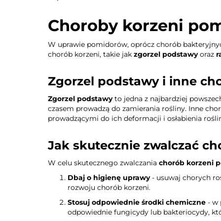
Choroby korzeni pom
W uprawie pomidorów, oprócz chorób bakteryjnyc
chorób korzeni, takie jak
zgorzel podstawy
oraz
r
Zgorzel podstawy i inne ch
Zgorzel podstawy
to jedna z najbardziej powsze
czasem prowadzą do zamierania rośliny. Inne ch
prowadzącymi do ich deformacji i osłabienia rośl
Jak skutecznie zwalczać ch
W celu skutecznego zwalczania
chorób korzeni 
Dbaj o higienę uprawy
- usuwaj chorych ro
rozwoju chorób korzeni.
Stosuj odpowiednie środki chemiczne
- w 
odpowiednie fungicydy lub bakteriocydy, k