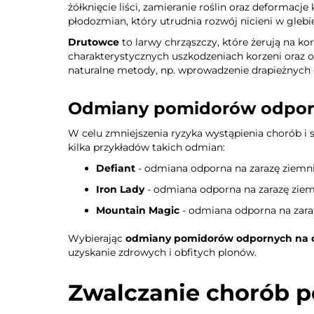
żółknięcie liści, zamieranie roślin oraz deformacj
płodozmian, który utrudnia rozwój nicieni w glebi
Drutowce
to larwy chrząszczy, które żerują na k
charakterystycznych uszkodzeniach korzeni oraz o
naturalne metody, np. wprowadzenie drapieżnych 
Odmiany pomidorów odporny
W celu zmniejszenia ryzyka wystąpienia chorób 
kilka przykładów takich odmian:
Defiant
- odmiana odporna na zarazę ziemni
Iron Lady
- odmiana odporna na zarazę ziemn
Mountain Magic
- odmiana odporna na zara
Wybierając
odmiany pomidorów odpornych na 
uzyskanie zdrowych i obfitych plonów.
Zwalczanie chorób p