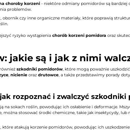
a choroby korzeni
- niektóre odmiany pomidorów są bardziej 
enia problemów.
, obornik czy inne organiczne materiały, które poprawią struktur
lin.
jszyć ryzyko wystąpienia
chorób korzeni pomidora
oraz skutec
 jakie są i jak z nimi walc
 również
szkodniki pomidorów
, które mogą poważnie uszkodzić r
zyce
,
nicienie
oraz
drutowce
, a także przedstawimy porady dot
: jak rozpoznać i zwalczyć szkodnik
ją na sokach roślin, powodując ich osłabienie i deformacje. Ms
 można stosować środki chemiczne, takie jak insektycydy, lub 
które atakują korzenie pomidorów, powodując ich uszkodzenie i 