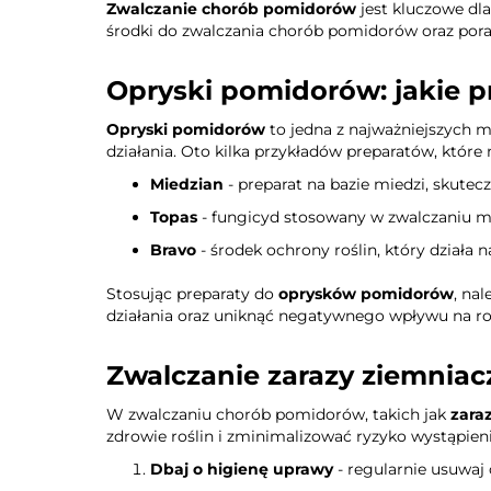
Zwalczanie chorób pomidorów
jest kluczowe dl
środki do zwalczania chorób pomidorów oraz pora
Opryski pomidorów: jakie p
Opryski pomidorów
to jedna z najważniejszych 
działania. Oto kilka przykładów preparatów, któ
Miedzian
- preparat na bazie miedzi, skutec
Topas
- fungicyd stosowany w zwalczaniu m
Bravo
- środek ochrony roślin, który działa n
Stosując preparaty do
oprysków pomidorów
, na
działania oraz uniknąć negatywnego wpływu na roś
Zwalczanie zarazy ziemniac
W zwalczaniu chorób pomidorów, takich jak
zara
zdrowie roślin i zminimalizować ryzyko wystąpien
Dbaj o higienę uprawy
- regularnie usuwaj 