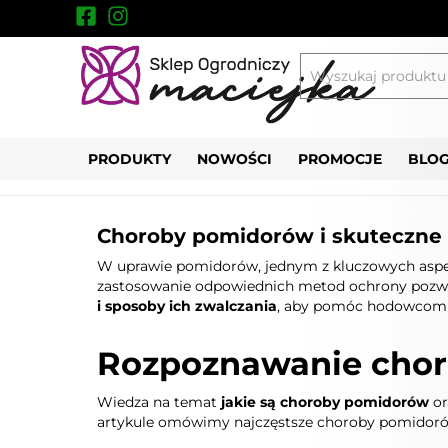
Blog
/
Choroby pomidorów i skuteczne metody
PRODUKTY
NOWOŚCI
PROMOCJE
BLO
Choroby pomidorów i skuteczne
W uprawie pomidorów, jednym z kluczowych asp
zastosowanie odpowiednich metod ochrony pozwo
i sposoby ich zwalczania
, aby pomóc hodowcom w
Rozpoznawanie choró
Wiedza na temat
jakie są choroby pomidorów
or
artykule omówimy najczęstsze choroby pomidorów 