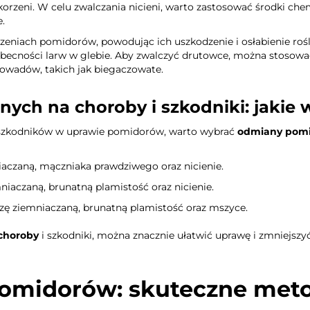
e korzeni. W celu zwalczania nicieni, warto zastosować środki ch
e.
orzeniach pomidorów, powodując ich uszkodzenie i osłabienie r
becności larw w glebie. Aby zwalczyć drutowce, można stosować 
owadów, takich jak biegaczowate.
ch na choroby i szkodniki: jakie 
i szkodników w uprawie pomidorów, warto wybrać
odmiany pomi
aczaną, mączniaka prawdziwego oraz nicienie.
iaczaną, brunatną plamistość oraz nicienie.
zę ziemniaczaną, brunatną plamistość oraz mszyce.
choroby
i szkodniki, można znacznie ułatwić uprawę i zmniejsz
omidorów: skuteczne metod