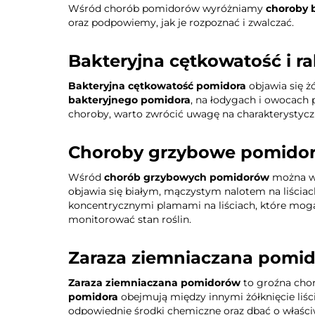
Wśród chorób pomidorów wyróżniamy
choroby 
oraz podpowiemy, jak je rozpoznać i zwalczać.
Bakteryjna cętkowatość i ra
Bakteryjna cętkowatość pomidora
objawia się ż
bakteryjnego pomidora
, na łodygach i owocach 
choroby, warto zwrócić uwagę na charakterystycz
Choroby grzybowe pomidoró
Wśród
chorób grzybowych pomidorów
można w
objawia się białym, mączystym nalotem na liściac
koncentrycznymi plamami na liściach, które mogą
monitorować stan roślin.
Zaraza ziemniaczana pomid
Zaraza ziemniaczana pomidorów
to groźna cho
pomidora
obejmują między innymi żółknięcie liśc
odpowiednie środki chemiczne oraz dbać o właści