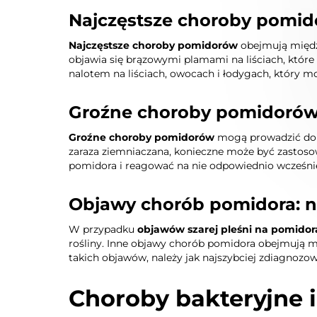
Najczęstsze choroby pomido
Najczęstsze choroby pomidorów
obejmują międ
objawia się brązowymi plamami na liściach, które
nalotem na liściach, owocach i łodygach, który mo
Groźne choroby pomidorów
Groźne choroby pomidorów
mogą prowadzić do z
zaraza ziemniaczana, konieczne może być zastos
pomidora i reagować na nie odpowiednio wcześni
Objawy chorób pomidora: n
W przypadku
objawów szarej pleśni na pomido
rośliny. Inne objawy chorób pomidora obejmują m
takich objawów, należy jak najszybciej zdiagnozo
Choroby bakteryjne