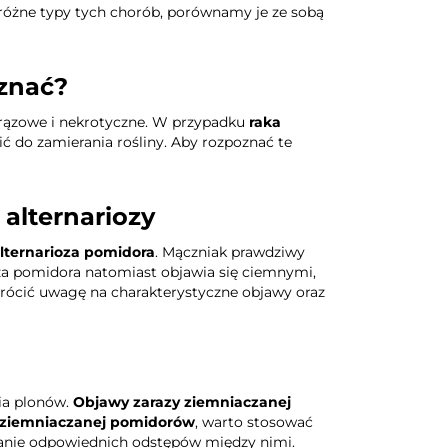
óżne typy tych chorób, porównamy je ze sobą
oznać?
 brązowe i nekrotyczne. W przypadku
raka
ć do zamierania rośliny. Aby rozpoznać te
alternariozy
lternarioza pomidora
. Mączniak prawdziwy
oza pomidora natomiast objawia się ciemnymi,
rócić uwagę na charakterystyczne objawy oraz
ia plonów.
Objawy zarazy ziemniaczanej
y ziemniaczanej pomidorów
, warto stosować
wanie odpowiednich odstępów między nimi.