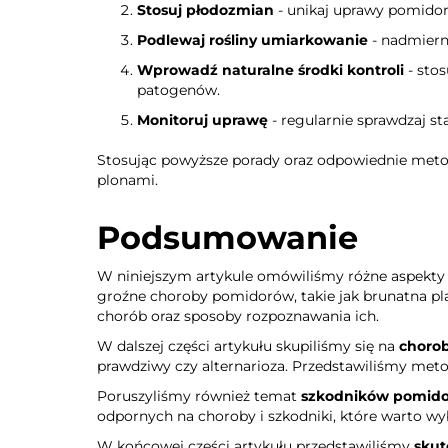
Stosuj płodozmian
- unikaj uprawy pomidor
Podlewaj rośliny umiarkowanie
- nadmierna
Wprowadź naturalne środki kontroli
- stos
patogenów.
Monitoruj uprawę
- regularnie sprawdzaj st
Stosując powyższe porady oraz odpowiednie meto
plonami.
Podsumowanie
W niniejszym artykule omówiliśmy różne aspekty
groźne choroby pomidorów, takie jak brunatna pl
chorób oraz sposoby rozpoznawania ich.
W dalszej części artykułu skupiliśmy się na
choro
prawdziwy czy alternarioza. Przedstawiliśmy meto
Poruszyliśmy również temat
szkodników pomid
odpornych na choroby i szkodniki, które warto wy
W końcowej części artykułu przedstawiliśmy
skut