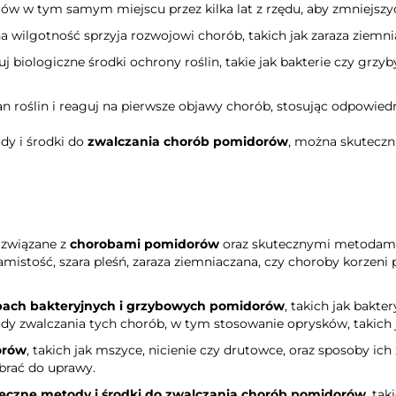
ów w tym samym miejscu przez kilka lat z rzędu, aby zmniejszy
 wilgotność sprzyja rozwojowi chorób, takich jak zaraza ziemnia
uj biologiczne środki ochrony roślin, takie jak bakterie czy grz
an roślin i reaguj na pierwsze objawy chorób, stosując odpowiedn
dy i środki do
zwalczania chorób pomidorów
, można skuteczni
 związane z
chorobami pomidorów
oraz skutecznymi metodami i
amistość, szara pleśń, zaraza ziemniaczana, czy choroby korze
bach bakteryjnych i grzybowych pomidorów
, takich jak bakte
dy zwalczania tych chorób, w tym stosowanie oprysków, takich j
orów
, takich jak mszyce, nicienie czy drutowce, oraz sposoby 
brać do uprawy.
eczne metody i środki do zwalczania chorób pomidorów
, ta