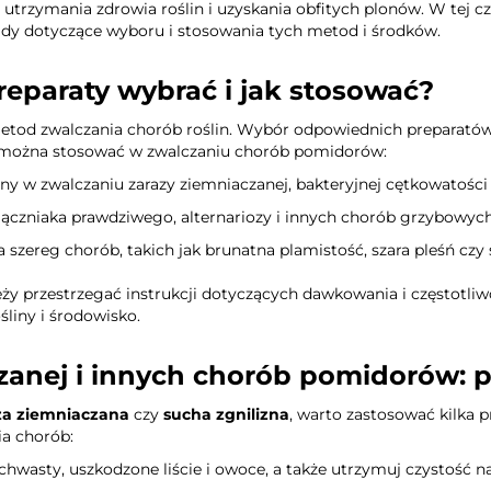
a utrzymania zdrowia roślin i uzyskania obfitych plonów. W tej
dy dotyczące wyboru i stosowania tych metod i środków.
reparaty wybrać i jak stosować?
metod zwalczania chorób roślin. Wybór odpowiednich preparató
re można stosować w zwalczaniu chorób pomidorów:
zny w zwalczaniu zarazy ziemniaczanej, bakteryjnej cętkowatości 
ączniaka prawdziwego, alternariozy i innych chorób grzybowych
a szereg chorób, takich jak brunatna plamistość, szara pleśń czy 
leży przestrzegać instrukcji dotyczących dawkowania i częstotli
liny i środowisko.
zanej i innych chorób pomidorów: 
za ziemniaczana
czy
sucha zgnilizna
, warto zastosować kilka
ia chorób:
chwasty, uszkodzone liście i owoce, a także utrzymuj czystość n