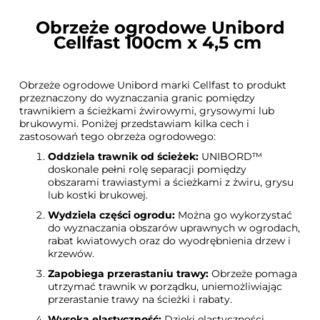
Obrzeże ogrodowe Unibord
Cellfast 100cm x 4,5 cm
Obrzeże ogrodowe Unibord marki Cellfast to produkt
przeznaczony do wyznaczania granic pomiędzy
trawnikiem a ścieżkami żwirowymi, grysowymi lub
brukowymi. Poniżej przedstawiam kilka cech i
zastosowań tego obrzeża ogrodowego:
Oddziela trawnik od ścieżek:
UNIBORD™
doskonale pełni rolę separacji pomiędzy
obszarami trawiastymi a ścieżkami z żwiru, grysu
lub kostki brukowej.
Wydziela części ogrodu:
Można go wykorzystać
do wyznaczania obszarów uprawnych w ogrodach,
rabat kwiatowych oraz do wyodrębnienia drzew i
krzewów.
Zapobiega przerastaniu trawy:
Obrzeże pomaga
utrzymać trawnik w porządku, uniemożliwiając
przerastanie trawy na ścieżki i rabaty.
Wysoka elastyczność:
Dzięki elastyczności