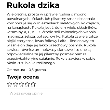
Rukola dzika
Wieloletnia, prosta w uprawie roślina o mocno
powcinanych liściach. Ich pikantny smak doskonale
komponuje się w mieszankach sałatowych, koktajlach,
na kanapkach. Rukola jest źródłem wielu składników,
witaminy A, C, K i B. Źródło soli mineralnych wapnia,
magnezu, żelaza, potasu, cynku. Rukola zawiera także
olejki eteryczne, kwas foliowy i alfa – linolenowy, to
właśnie on daje jej lekko orzechowy posmak. Rukola
zawiera również aminokwasy siarkowe i to one są
odpowiedzialne za jej pikantny posmak oraz za
przeciwbakteryjne działanie. Rukola zawiera w sobie
około 20% białka roślinnego.
Gramatura – 0,5 grama.
Twoja ocena