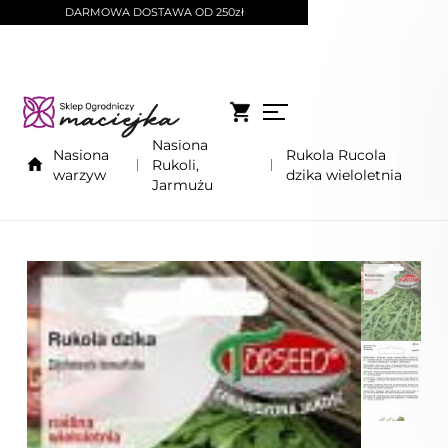
DARMOWA DOSTAWA OD 250zł
Nasiona
Nasiona
Rukola Rucola
Rukoli,
warzyw
dzika wieloletnia
Jarmużu