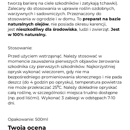
tworzą barierę na ciele szkodników i zatykają tchawki).
Zalecany do stosowania w uprawie roślin ozdobnych,
warzywnych i sadowniczych. Przeznaczony do
stosowania w ogrodzie i w domu. To
preparat na bazie
naturalnych olejów
, nie posiada okresu karencji,
jest
nieszkodliwy dla środowiska
, ludzi i zwierząt.
Jest
w 100% naturalny.
Stosowanie:
Przed użyciem wstrząsnąć. Należy stosować w
momencie zauważenia pierwszych objawów żerowania
szkodnika czy pierwszych szkodników. Najkorzystniej
oprysk wykonać wieczorem, gdy nie ma
bezpośredniego promieniowania słonecznego i nie pada
deszcz (do 4 godzin po oprysku), temperatura powietrza
nie może przekraczać 25⁰C. Należy dokładnie opryskać
całą roślinę, w szczególności miejsca trudno dostępne
(np. pod liśćmi). Wykonać 3 zabiegi w odstępach 7-10
dni.
Opakowanie: 500ml
Twoja ocena