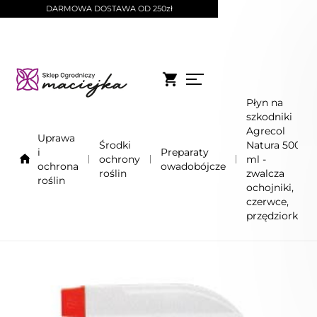
DARMOWA DOSTAWA OD 250zł
Płyn na
szkodniki
Agrecol
Uprawa
Środki
Natura 500
i
Preparaty
ochrony
ml -
ochrona
owadobójcze
roślin
zwalcza
roślin
ochojniki,
czerwce,
przędziorki