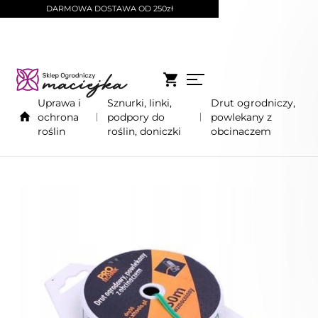
DARMOWA DOSTAWA OD 250zł
Uprawa i
Sznurki, linki,
Drut ogrodniczy,
ochrona
podpory do
powlekany z
roślin
roślin, doniczki
obcinaczem