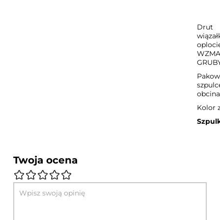
Drut
wiąza
oploci
WZMA
GRUB
Pakow
szpulc
obcina
Kolor z
Szpul
Twoja ocena