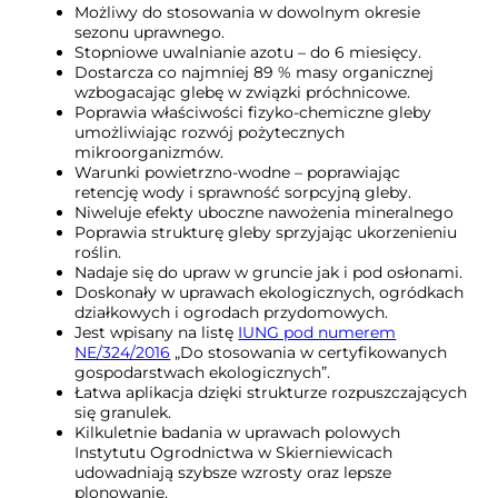
Możliwy do stosowania w dowolnym okresie
sezonu uprawnego.
Stopniowe uwalnianie azotu – do 6 miesięcy.
Dostarcza co najmniej 89 % masy organicznej
wzbogacając glebę w związki próchnicowe.
Poprawia właściwości fizyko-chemiczne gleby
umożliwiając rozwój pożytecznych
mikroorganizmów.
Warunki powietrzno-wodne – poprawiając
retencję wody i sprawność sorpcyjną gleby.
Niweluje efekty uboczne nawożenia mineralnego
Poprawia strukturę gleby sprzyjając ukorzenieniu
roślin.
Nadaje się do upraw w gruncie jak i pod osłonami.
Doskonały w uprawach ekologicznych, ogródkach
działkowych i ogrodach przydomowych.
Jest wpisany na listę
IUNG pod numerem
NE/324/2016
„Do stosowania w certyfikowanych
gospodarstwach ekologicznych”.
Łatwa aplikacja dzięki strukturze rozpuszczających
się granulek.
Kilkuletnie badania w uprawach polowych
Instytutu Ogrodnictwa w Skierniewicach
udowadniają szybsze wzrosty oraz lepsze
plonowanie.