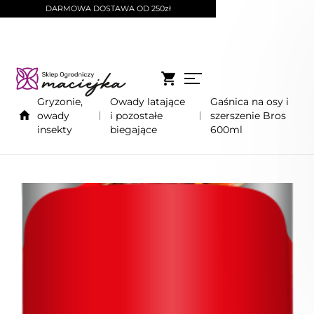
DARMOWA DOSTAWA OD 250zł
Gryzonie,
Owady latające
Gaśnica na osy i
owady
i pozostałe
szerszenie Bros
insekty
biegające
600ml