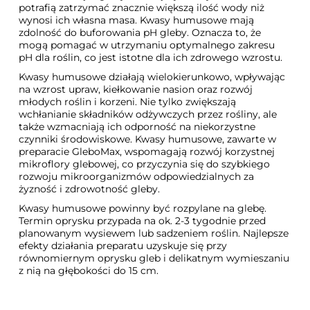
potrafią zatrzymać znacznie większą ilość wody niż
wynosi ich własna masa. Kwasy humusowe mają
zdolność do buforowania pH gleby. Oznacza to, że
mogą pomagać w utrzymaniu optymalnego zakresu
pH dla roślin, co jest istotne dla ich zdrowego wzrostu.
Kwasy humusowe działają wielokierunkowo, wpływając
na wzrost upraw, kiełkowanie nasion oraz rozwój
młodych roślin i korzeni. Nie tylko zwiększają
wchłanianie składników odżywczych przez rośliny, ale
także wzmacniają ich odporność na niekorzystne
czynniki środowiskowe. Kwasy humusowe, zawarte w
preparacie GleboMax, wspomagają rozwój korzystnej
mikroflory glebowej, co przyczynia się do szybkiego
rozwoju mikroorganizmów odpowiedzialnych za
żyzność i zdrowotność gleby.
Kwasy humusowe powinny być rozpylane na glebę.
Termin oprysku przypada na ok. 2-3 tygodnie przed
planowanym wysiewem lub sadzeniem roślin. Najlepsze
efekty działania preparatu uzyskuje się przy
równomiernym oprysku gleb i delikatnym wymieszaniu
z nią na głębokości do 15 cm.