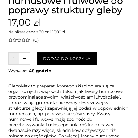
humusowe i fulwowe do
poprawy struktury gleby
17,00 zł
Najniższa cena z 30 dni: 17,00 zł
(0)
W KOSZYKU :)
DODAJ DO KOSZYKA
Wysyłka:
48 godzin
GleboMax to preparat, którego skład opiera się na
organicznych związkach, takich jak kwasy humusowe
przypominające swoimi właściwościami „hydrożele”.
Umożliwiają gromadzenie wody deszczowej w
strukturze gleby i zapewniają jej podaż w odpowiednich
momentach, np. podczas okresów suszy. Kwasy
huminowe i fulwowe mają zdolność do
przechowywania i udostępniania roślinom nawet
dwanaście razy więcej składników odżywczych niż
mineralna część gleby. Co więcej, kwasy humusowe