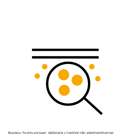
Kwasy humusowe, sklejają cząsteczki elementarne