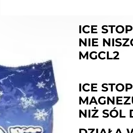
PRODUKT NIEDOSTĘPNY
Wysyłka:
1-6 dni roboczy
ICE STO
NIE NISZ
MGCL2
ICE STO
MAGNEZU
NIŻ SÓL
DZIAŁA 