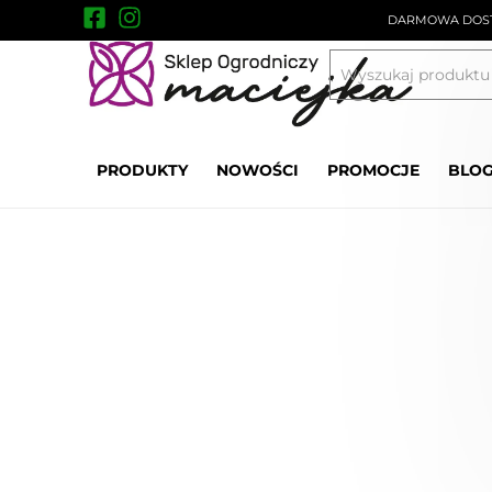
DARMOWA DOST
Produkty zimowe
Ice Stop 4 kg- chlorek 
PRODUKTY
NOWOŚCI
PROMOCJE
BLO