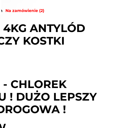
ch
Na zamówienie (2)
P 4KG ANTYLÓD
CZY KOSTKI
P - CHLOREK
 ! DUŻO LEPSZY
 DROGOWA !
W