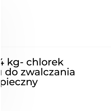
4 kg- chlorek
 do zwalczania
zpieczny
ł