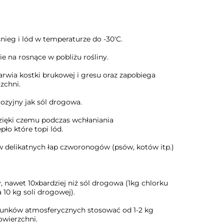
nieg i lód w temperaturze do -30'C.
e na rosnące w pobliżu rośliny.
barwia kostki brukowej i gresu oraz zapobiega
zchni.
orozyjny jak sól drogowa.
dzięki czemu podczas wchłaniania
pło które topi lód.
 delikatnych łap czworonogów (psów, kotów itp.)
 nawet 10xbardziej niż sól drogowa (1kg chlorku
0 kg soli drogowej).
runków atmosferycznych stosować od 1-2 kg
wierzchni.