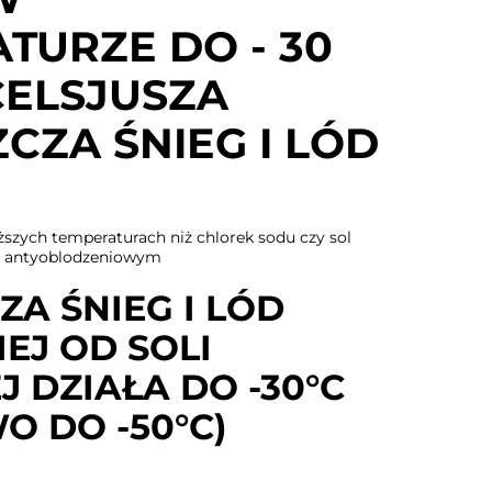
TURZE DO - 30
CELSJUSZA
CZA ŚNIEG I LÓD
ższych temperaturach niż chlorek sodu czy sol
m antyoblodzeniowym
A ŚNIEG I LÓD
EJ OD SOLI
 DZIAŁA DO -30°C
O DO -50°C)