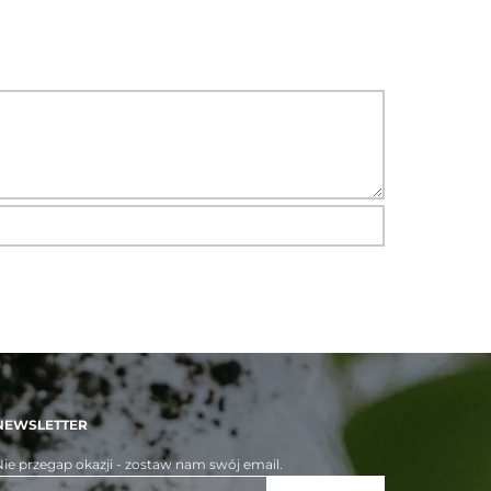
NEWSLETTER
ie przegap okazji - zostaw nam swój email.