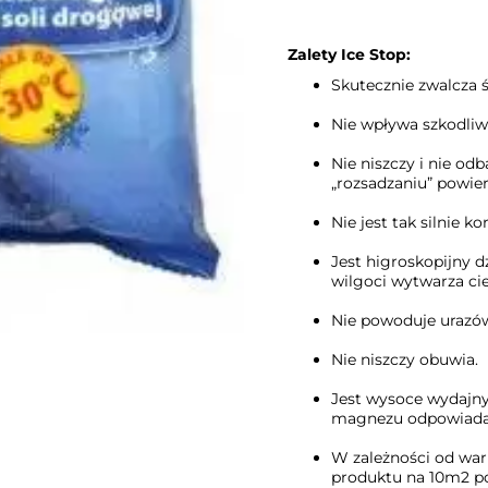
Zalety Ice Stop:
Skutecznie zwalcza ś
Nie wpływa szkodliwi
Nie niszczy i nie od
„rozsadzaniu” powier
Nie jest tak silnie k
Jest higroskopijny 
wilgoci wytwarza cie
Nie powoduje urazów
Nie niszczy obuwia.
Jest wysoce wydajny,
magnezu odpowiada 1
W zależności od wa
produktu na 10m2 po