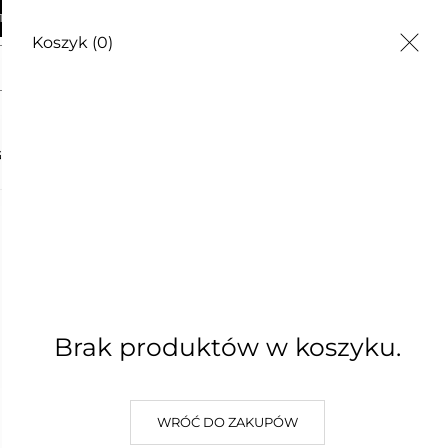
AWA OD 250zł
Koszyk
(0)
magnezu do zwalczania lodu, bezpieczny
G
CZĘSTE PYTANIA
O NAS
KONTAKT
Ice Stop 
magnezu
lodu, be
Brak produktów w koszyku.
33,50 zł
Najniższa cena z 30 dni: 33,50 z
WRÓĆ DO ZAKUPÓW
(0)