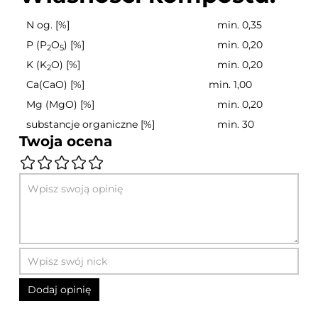
N og. [%]
min. 0,35
P (P
O
) [%]
min. 0,20
2
5
K (K
O) [%]
min. 0,20
2
Ca(CaO) [%]
min. 1,00
Mg (MgO) [%]
min. 0,20
substancje organiczne [%]
min. 30
Twoja ocena