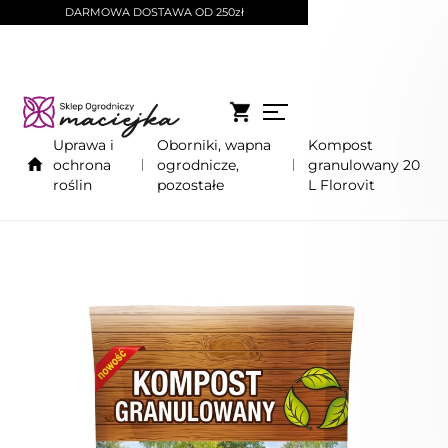
DARMOWA DOSTAWA OD 250zł
Uprawa i
Oborniki, wapna
Kompost
ochrona
ogrodnicze,
granulowany 20
roślin
pozostałe
L Florovit