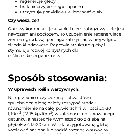
regeneruje gleby
brak nieprzyjemnego zapachu
utrzymuje prawidłową wilgotność gleb
Czy wiesz, że?
Gotowy kompost – jest sypki i ciemnobrązowy - nie jest
nawozem ani podłożem. To uzupełnienie regenerujące
ziemię ogrodową, pomaga zatrzymać w niej wilgoć i
składniki odżywcze. Poprawia strukturę gleby i
stymuluje rozwój korzystnych dla
roślin mikroorganizmów.
Sposób stosowania:
W uprawach roślin warzywnych:
Na uprzednio oczyszczoną z chwastów i
spulchnioną glebę należy rozsypać środek
równomiernie na całej powierzchni w ilości 20-30
2
2
l/10m
(12-18 kg/10m
) w zależności od uprawianego
gatunku, a następnie wymieszać go z glebą na
głębokość 15-20 cm. W tak przygotowaną glebę
wysiewać nasiona lub sadzić rozsadę warzyw. W