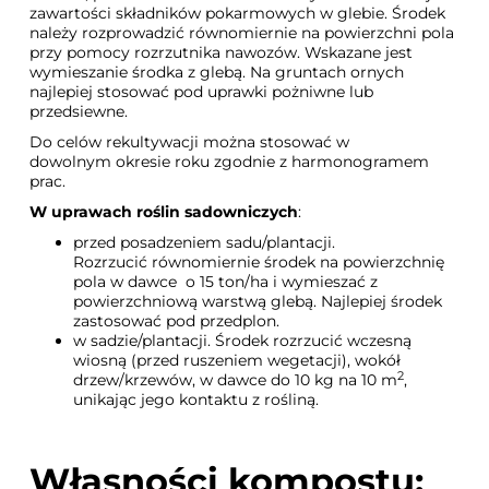
zawartości składników pokarmowych w glebie. Środek
należy rozprowadzić równomiernie na powierzchni pola
przy pomocy rozrzutnika nawozów. Wskazane jest
wymieszanie środka z glebą. Na gruntach ornych
najlepiej stosować pod uprawki pożniwne lub
przedsiewne.
Do celów rekultywacji można stosować w
dowolnym okresie roku zgodnie z harmonogramem
prac.
W uprawach roślin sadowniczych
:
przed posadzeniem sadu/plantacji.
Rozrzucić równomiernie środek na powierzchnię
pola w dawce o 15 ton/ha i wymieszać z
powierzchniową warstwą glebą. Najlepiej środek
zastosować pod przedplon.
w sadzie/plantacji. Środek rozrzucić wczesną
wiosną (przed ruszeniem wegetacji), wokół
2
drzew/krzewów, w dawce do 10 kg na 10 m
,
unikając jego kontaktu z rośliną.
Własności kompostu: