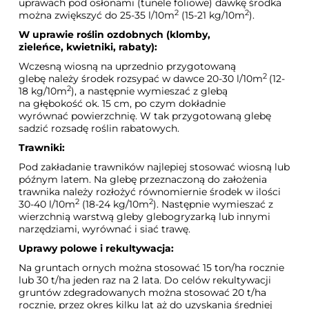
uprawach pod osłonami (tunele foliowe) dawkę środka
2
2
można zwiększyć do 25-35 l/10m
(15-21 kg/10m
).
W uprawie roślin ozdobnych (klomby,
zieleńce, kwietniki, rabaty):
Wczesną wiosną na uprzednio przygotowaną
2
glebę należy środek rozsypać w dawce 20-30 l/10m
(12-
2
18 kg/10m
), a następnie wymieszać z glebą
na głębokość ok. 15 cm, po czym dokładnie
wyrównać powierzchnię. W tak przygotowaną glebę
sadzić rozsadę roślin rabatowych.
Trawniki:
Pod zakładanie trawników najlepiej stosować wiosną lub
późnym latem. Na glebę przeznaczoną do założenia
trawnika należy rozłożyć równomiernie środek w ilości
2
2
30-40 l/10m
(18-24 kg/10m
). Następnie wymieszać z
wierzchnią warstwą gleby glebogryzarką lub innymi
narzędziami, wyrównać i siać trawę.
Uprawy polowe i rekultywacja:
Na gruntach ornych można stosować 15 ton/ha rocznie
lub 30 t/ha jeden raz na 2 lata. Do celów rekultywacji
gruntów zdegradowanych można stosować 20 t/ha
rocznie, przez okres kilku lat aż do uzyskania średniej