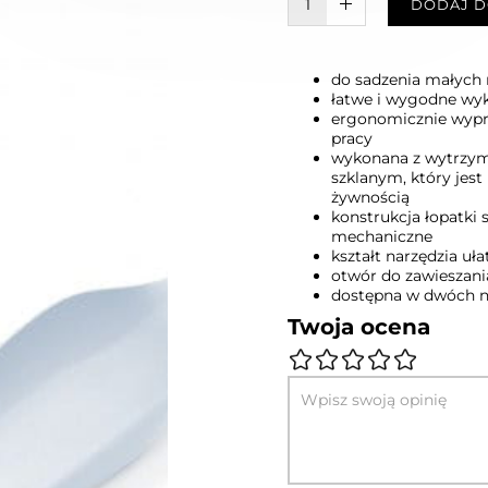
W KOSZYKU :)
DODAJ D
do sadzenia małych 
łatwe i wygodne wyk
ergonomicznie wypr
pracy
wykonana z wytrzy
szklanym, który jest 
żywnością
konstrukcja łopatki 
mechaniczne
kształt narzędzia uł
otwór do zawieszan
dostępna w dwóch n
Twoja ocena