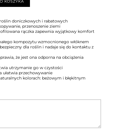
O KOSZYKA
roślin doniczkowych i rabatowych
opywanie, przenoszenie ziemi
ofilowana rączka zapewnia wyjątkowy komfort
małego kompozytu wzmocnionego włóknem
bezpieczny dla roślin i nadaje się do kontaktu z
sprawia, że jest ona odporna na obciążenia
atwia utrzymanie go w czystości
ia ułatwia przechowywanie
aturalnych kolorach: beżowym i błękitnym