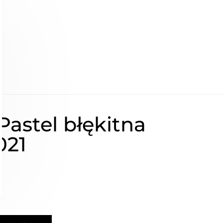
Pastel błękitna
021