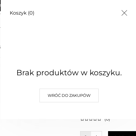
AWA OD 250zł
Koszyk
(0)
Łopatka Pastel błękitna Ergo 42-021
G
CZĘSTE PYTANIA
O NAS
KONTAKT
Brak produktów w koszyku.
Łopatka 
Ergo 42-
WRÓĆ DO ZAKUPÓW
16,50 zł
Najniższa cena z 30 dni: 16,50 zł
(0)