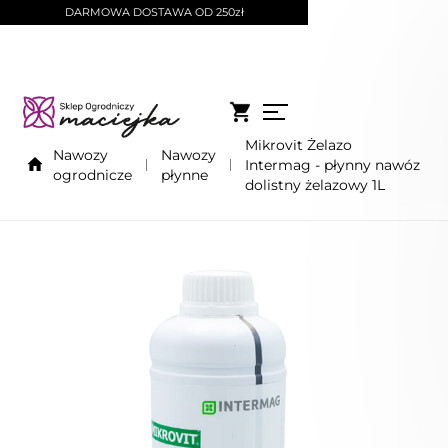
DARMOWA DOSTAWA OD 250zł
Mikrovit Żelazo
Nawozy
Nawozy
Intermag - płynny nawóz
ogrodnicze
płynne
dolistny żelazowy 1L