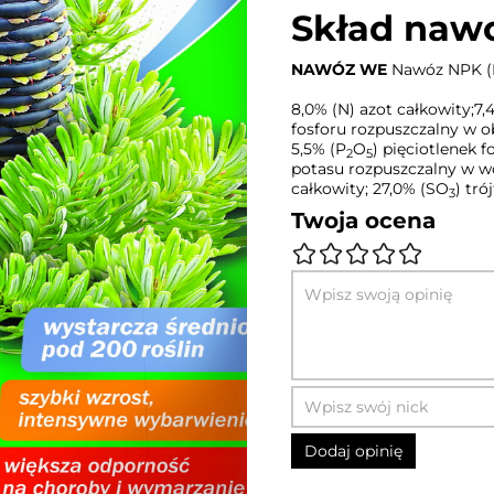
Skład naw
NAWÓZ WE
Nawóz NPK (
8,0% (N) azot całkowity;7
fosforu rozpuszczalny w 
5,5% (P
O
) pięciotlenek 
2
5
potasu rozpuszczalny w w
całkowity; 27,0% (SO
) tró
3
Twoja ocena