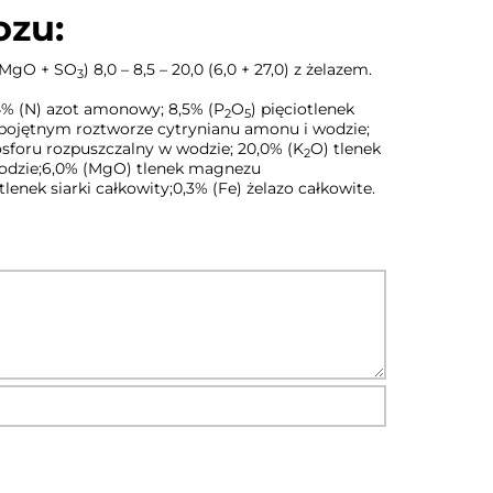
ozu:
MgO + SO
) 8,0 – 8,5 – 20,0 (6,0 + 27,0) z żelazem.
3
,4% (N) azot amonowy; 8,5% (P
O
) pięciotlenek
2
5
obojętnym roztworze cytrynianu amonu i wodzie;
fosforu rozpuszczalny w wodzie; 20,0% (K
O) tlenek
2
odzie;6,0% (MgO) tlenek magnezu
jtlenek siarki całkowity;0,3% (Fe) żelazo całkowite.