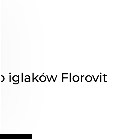
 iglaków Florovit
ł