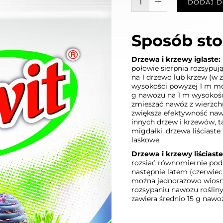
W KOSZYKU :)
DODAJ D
Sposób sto
Drzewa i krzewy iglaste:
połowie sierpnia rozsypuj
na 1 drzewo lub krzew (w z
wysokości powyżej 1 m mo
g nawozu na 1 m wysokości
zmieszać nawóz z wierzch
zwiększa efektywność nawo
innych drzew i krzewów, ta
migdałki, drzewa liściaste 
laskowe.
Drzewa i krzewy liściaste
rozsiać równomiernie pod
następnie latem (czerwiec) i
można jednorazowo wiosną
rozsypaniu nawozu rośliny 
zawiera średnio 15 g nawo