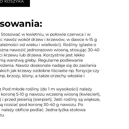
O KOSZYKA
sowania:
Stosować w kwietniu, w połowie czerwca i w
ąc nawóz wokół drzew i krzewów, w dawce 4-15 g
ależności od wieku i wielkości). Rośliny iglaste o
żna nawozić jednorazowo wiosną, stosując 30-40
 krzewu lub drzewa. Korzystnie jest lekko
nią warstwą gleby. Regularne podlewanie
żenia. Nawóz doskonale nadaje się do zasilania
kich jak krzewy ozdobne liściaste np. forsycje czy
np. brzozy, klony, a także orzechy włoskie i
:
Pod młode rośliny (do 1 m wysokości) należy
 koronę 5-10 g nawozu wczesną wiosną (kwiecień),
 przed jesienią (sierpień). Jeśli rośliny są większe,
 rozsiać pod koronę 30-40 g nawozu. Po
należy obficie podlać. Jedna łyżka stołowa
zu.