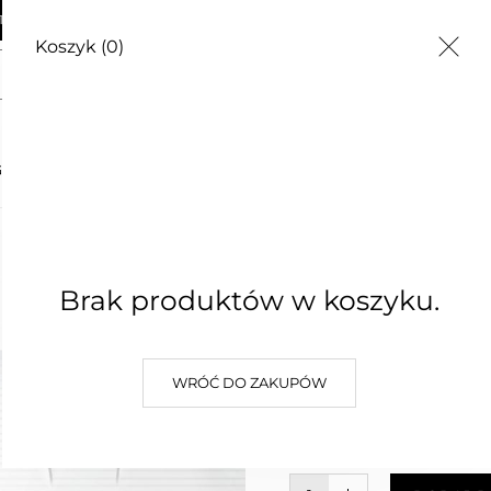
AWA OD 250zł
Koszyk
(0)
Nawóz do iglaków Florovit 3 kg
G
CZĘSTE PYTANIA
O NAS
KONTAKT
Nawóz do
Brak produktów w koszyku.
3 kg
39,90 zł
WRÓĆ DO ZAKUPÓW
Najniższa cena z 30 dni: 39,90 z
(0)