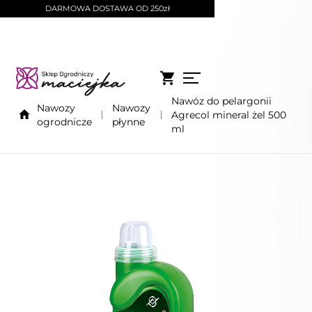
DARMOWA DOSTAWA OD 250zł
Nawóz do pelargonii
Nawozy
Nawozy
Agrecol mineral żel 500
ogrodnicze
płynne
ml