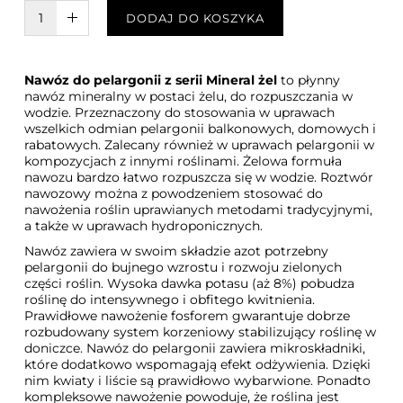
W KOSZYKU :)
DODAJ DO KOSZYKA
Nawóz do pelargonii z serii Mineral żel
to płynny
nawóz mineralny w postaci żelu, do rozpuszczania w
wodzie. Przeznaczony do stosowania w uprawach
wszelkich odmian pelargonii balkonowych, domowych i
rabatowych. Zalecany również w uprawach pelargonii w
kompozycjach z innymi roślinami. Żelowa formuła
nawozu bardzo łatwo rozpuszcza się w wodzie. Roztwór
nawozowy można z powodzeniem stosować do
nawożenia roślin uprawianych metodami tradycyjnymi,
a także w uprawach hydroponicznych.
Nawóz zawiera w swoim składzie azot potrzebny
pelargonii do bujnego wzrostu i rozwoju zielonych
części roślin. Wysoka dawka potasu (aż 8%) pobudza
roślinę do intensywnego i obfitego kwitnienia.
Prawidłowe nawożenie fosforem gwarantuje dobrze
rozbudowany system korzeniowy stabilizujący roślinę w
doniczce. Nawóz do pelargonii zawiera mikroskładniki,
które dodatkowo wspomagają efekt odżywienia. Dzięki
nim kwiaty i liście są prawidłowo wybarwione. Ponadto
kompleksowe nawożenie powoduje, że roślina jest