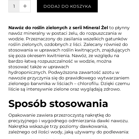
W KOSZYKU :)
DODAJ DO KOSZYKA
Nawóz do roślin zielonych z serii Mineral Żel
to płynny
nawóz mineralny w postaci żelu, do rozpuszczania w
wodzie. Przeznaczony do zasilania wszelkich gatunków
roślin zielonych, ozdobnych z liści. Zalecany również do
stosowania w uprawach roślin kwitnących, znajdujących
się poza okresem kwitnienia. Nawóz, ze względu na
bardzo łatwą rozpuszczalność w wodzie, można
stosować także w uprawach
hydroponicznych. Podwyższona zawartość azotu w
nawozie przyczynia się do prawidłowego wytwarzaniem
zielonego barwnika w liściach – chlorofilu. Dzięki czemu
liście są intensywnie zielone oraz wyglądają zdrowo.
Sposób stosowania
Opakowanie zawiera przezroczystą nakrętkę do
precyzyjnego i wygodnego odmierzania dawki nawozu.
Nakrętka wskazuje trzy poziomy dawkowania,
zależnego od ilości wody, jaką używamy do podlewania: