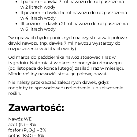
I poziom – dawka 7 ml nawozu do rozpuszczenia
w 2 litrach wody
II poziom – dawka 14 ml nawozu do rozpuszczenia
w 4 litrach wody
III poziom – dawka 21 ml nawozu do rozpuszczenia
w 6 litrach wody
*w uprawach hydroponicznych należy stosować połowę
dawki nawozu (np. dawka 7 ml nawozu wystarczy do
rozpuszczenia w 4 litrach wody)
Od marca do października nawóz stosować 1 raz w
tygodniu. Natomiast w okresie spoczynku zimowego
(od listopada do końca lutego) zasilać 1 raz w miesiącu.
Młode rośliny nawozić, stosując połowę dawki.
Nie należy przekraczać zalecanych dawek, gdyż
mogłoby to spowodować uszkodzenie lub zniszczenie
roślin.
Zawartość:
Nawóz WE
azot (N) – 9%
fosfor (P
O
) – 3%
2
5
potas (K
O) – 6%
2