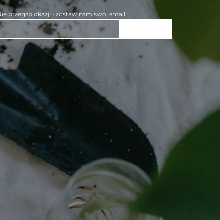
ie przegap okazji - zostaw nam swój email.
ZAPISZ SIĘ