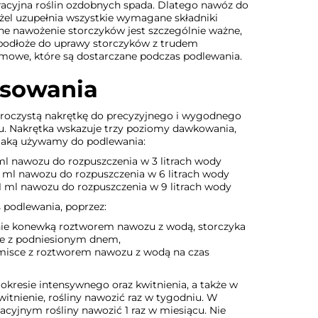
racyjna roślin ozdobnych spada. Dlatego nawóz do
l żel uzupełnia wszystkie wymagane składniki
 nawożenie storczyków jest szczególnie ważne,
 podłoże do uprawy storczyków z trudem
rmowe, które są dostarczane podczas podlewania.
osowania
roczystą nakrętkę do precyzyjnego i wygodnego
. Nakrętka wskazuje trzy poziomy dawkowania,
 jaką używamy do podlewania:
ml nawozu do rozpuszczenia w 3 litrach wody
4 ml nawozu do rozpuszczenia w 6 litrach wody
21 ml nawozu do rozpuszczenia w 9 litrach wody
podlewania, poprzez:
nie konewką roztworem nawozu z wodą, storczyka
ce z podniesionym dnem,
 misce z roztworem nawozu z wodą na czas
kresie intensywnego oraz kwitnienia, a także w
itnienie, rośliny nawozić raz w tygodniu. W
cyjnym rośliny nawozić 1 raz w miesiącu. Nie