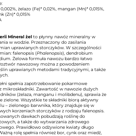
e:
 0,002%, żelazo (Fe)* 0,02%, mangan (Mn)* 0,015%,
k (Zn)* 0,015%
A
rii Mineral żel
to płynny nawóz mineralny w
ania w wodzie. Przeznaczony do zasilania
mian uprawianych storczyków. W szczególności
mian: falenopsis (
Phalenopsis
), dendrobium
idium. Żelowa formuła nawozu bardzo łatwo
. Roztwór nawozowy można z powodzeniem
ślin uprawianych metodami tradycyjnymi, a także
ych.
ełni spełnia zapotrzebowanie pokarmowe
z mikroskładniki. Zawartość w nawozie dużych
ładników (żelaza, manganu i molibdenu), sprawia że
ie zielone. Wszystkie te składniki biorą aktywny
ilu – zielonego barwnika, który znajduje się w
owych korzeniach storczyków z rodzaju falenopsis.
ansowanych dawkach pobudzają roślinę do
towych, a także do wytwarzania zdrowego
iowego. Prawidłowo odżywione kwiaty długo
 Ważną rolę spełnia również bor, cynk oraz miedź,