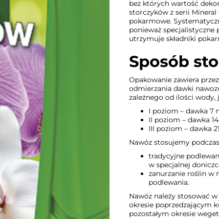
bez których wartość deko
storczyków z serii Minera
pokarmowe. Systematyczne
ponieważ specjalistyczne
utrzymuje składniki poka
Sposób st
Opakowanie zawiera przez
odmierzania dawki nawozu
zależnego od ilości wody,
I poziom – dawka 7 
II poziom – dawka 1
III poziom – dawka 
Nawóz stosujemy podczas 
tradycyjne podlewa
w specjalnej donicz
zanurzanie roślin w
podlewania.
Nawóz należy stosować w o
okresie poprzedzającym kw
pozostałym okresie wegeta