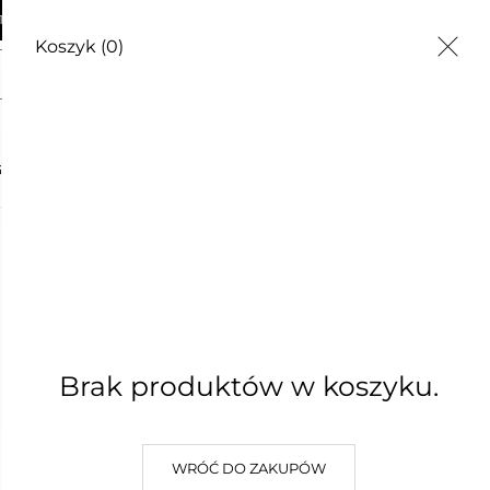
AWA OD 250zł
Koszyk
(0)
wóz do storczyków żel 250 ml
G
CZĘSTE PYTANIA
O NAS
KONTAKT
Nawóz do
250 ml
9,50 zł
Brak produktów w koszyku.
Najniższa cena z 30 dni: 9,50 zł
(0)
WRÓĆ DO ZAKUPÓW