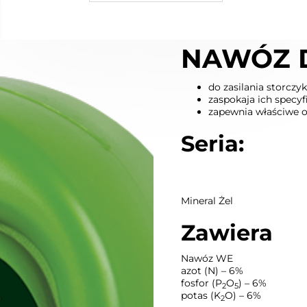
W KOSZYKU :)
DODAJ D
NAWÓZ 
do zasilania storcz
zaspokaja ich specy
zapewnia właściwe o
Seria:
Mineral Żel
Zawiera
Nawóz WE
azot (N) – 6%
fosfor (P
O
) – 6%
2
5
potas (K
O) – 6%
2