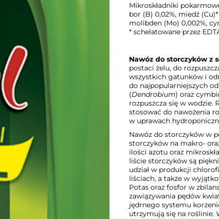
Mikroskładniki pokarmow
bor (B) 0,02%, miedź (Cu)*
molibden (Mo) 0,002%, cyn
* schelatowane przez EDT
Nawóz do storczyków z se
postaci żelu, do rozpuszcz
wszystkich gatunków i od
do najpopularniejszych od
(
Dendrobium
) oraz cymb
rozpuszcza się w wodzie
stosować do nawożenia ro
w uprawach hydroponiczn
Nawóz do storczyków w p
storczyków na makro- ora
ilości azotu oraz mikrosk
liście storczyków są piękn
udział w produkcji chlorof
liściach, a także w wyjątk
Potas oraz fosfor w zbil
zawiązywania pędów kwia
jędrnego systemu korzen
utrzymują się na roślinie.