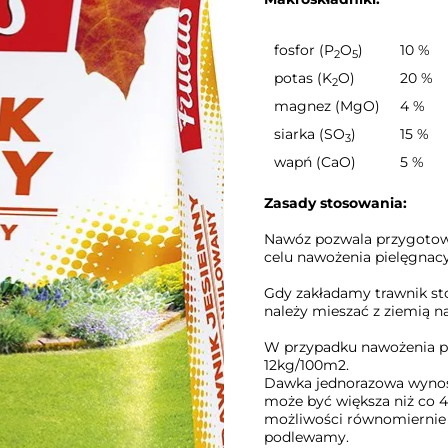
fosfor (P
O
)
10 %
2
5
potas (K
O)
20 %
2
magnez (MgO)
4 %
siarka (SO
)
15 %
3
wapń (CaO)
5 %
Zasady stosowania:
Nawóz pozwala przygotow
celu nawożenia pielęgnac
Gdy zakładamy trawnik s
należy mieszać z ziemią n
W przypadku nawożenia pi
12kg/100m2.
Dawka jednorazowa wynosi
może być większa niż co 
możliwości równomiernie n
podlewamy.