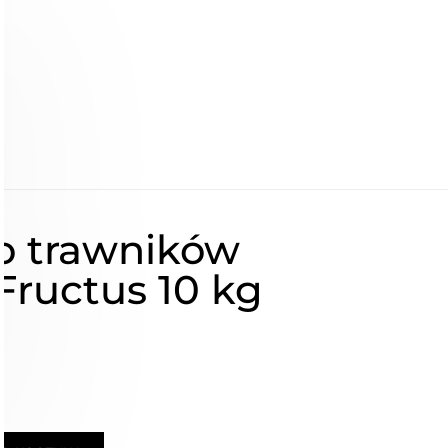
o trawników
Fructus 10 kg
ł