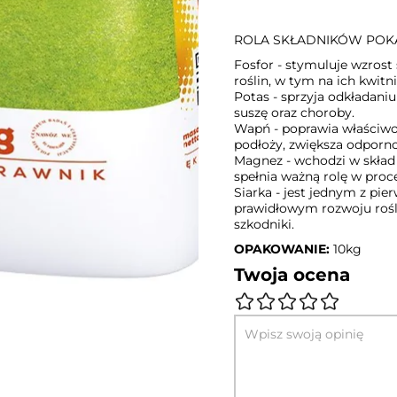
ROLA SKŁADNIKÓW PO
Fosfor - stymuluje wzrost
roślin, w tym na ich kwitni
Potas - sprzyja odkładani
suszę oraz choroby.
Wapń - poprawia właściwoś
podłoży, zwiększa odpornoś
Magnez - wchodzi w skład c
spełnia ważną rolę w proce
Siarka - jest jednym z pi
prawidłowym rozwoju rośl
szkodniki.
OPAKOWANIE:
10kg
Twoja ocena