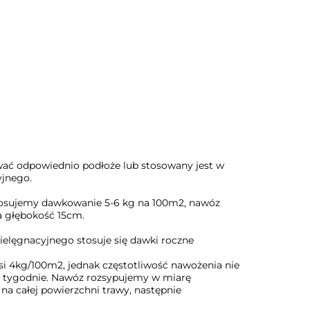
ać odpowiednio podłoże lub stosowany jest w
yjnego.
tosujemy dawkowanie 5-6 kg na 100m2, nawóz
a głębokość 15cm.
elęgnacyjnego stosuje się dawki roczne
 4kg/100m2, jednak częstotliwość nawożenia nie
4 tygodnie. Nawóz rozsypujemy w miarę
a całej powierzchni trawy, następnie