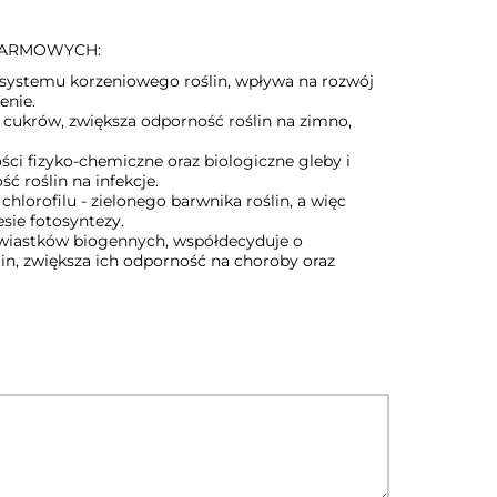
KARMOWYCH:
 systemu korzeniowego roślin, wpływa na rozwój
enie.
u cukrów, zwiększa odporność roślin na zimno,
ci fizyko-chemiczne oraz biologiczne gleby i
ć roślin na infekcje.
hlorofilu - zielonego barwnika roślin, a więc
sie fotosyntezy.
erwiastków biogennych, współdecyduje o
in, zwiększa ich odporność na choroby oraz