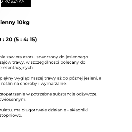
O KOSZYKA
sienny 10kg
 20 (5 : 4: 15)
ie zawiera azotu, stworzony do jesiennego
zajów trawy, w szczególności polecany do
prezentacyjnych.
iękny wygląd naszej trawy aż do późnej jesieni, a
roślin na choroby i wymarzanie.
zaopatrzenie w potrzebne substancje odżywcze,
nowiosennym.
latu, ma długotrwałe działanie - składniki
stopniowo.