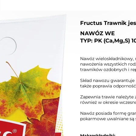
W KOSZYKU :)
DODAJ D
Fructus Trawnik je
NAWÓZ WE
TYP: PK (Ca,Mg,S) 10 :
Nawóz wieloskładnikowy, n
nawożenia wszystkich rod
trawników ozdobnych i re
Skład nawozu gwarantuje p
także poprawia odporność 
Zapewnia trawie należyte 
również w okresie wczes
Nawóz posiada formę granu
pokarmowe uwalniane są 
Makroskładniki: