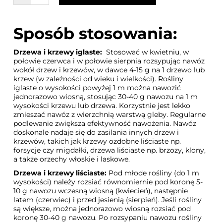
Sposób stosowania:
Drzewa i krzewy iglaste:
Stosować w kwietniu, w
połowie czerwca i w połowie sierpnia rozsypując nawóz
wokół drzew i krzewów, w dawce 4-15 g na 1 drzewo lub
krzew (w zależności od wieku i wielkości). Rośliny
iglaste o wysokości powyżej 1 m można nawozić
jednorazowo wiosną, stosując 30-40 g nawozu na 1 m
wysokości krzewu lub drzewa. Korzystnie jest lekko
zmieszać nawóz z wierzchnią warstwą gleby. Regularne
podlewanie zwiększa efektywność nawożenia. Nawóz
doskonale nadaje się do zasilania innych drzew i
krzewów, takich jak krzewy ozdobne liściaste np.
forsycje czy migdałki, drzewa liściaste np. brzozy, klony,
a także orzechy włoskie i laskowe.
Drzewa i krzewy liściaste:
Pod młode rośliny (do 1 m
wysokości) należy rozsiać równomiernie pod koronę 5-
10 g nawozu wczesną wiosną (kwiecień), następnie
latem (czerwiec) i przed jesienią (sierpień). Jeśli rośliny
są większe, można jednorazowo wiosną rozsiać pod
koronę 30-40 g nawozu. Po rozsypaniu nawozu rośliny