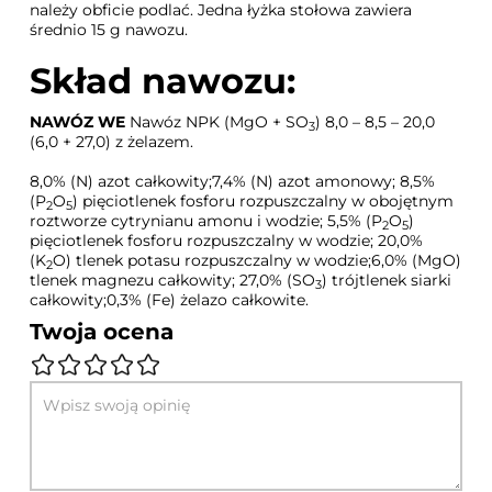
należy obficie podlać. Jedna łyżka stołowa zawiera
średnio 15 g nawozu.
Skład nawozu:
NAWÓZ WE
Nawóz NPK (MgO + SO
) 8,0 – 8,5 – 20,0
3
(6,0 + 27,0) z żelazem.
8,0% (N) azot całkowity;7,4% (N) azot amonowy; 8,5%
(P
O
) pięciotlenek fosforu rozpuszczalny w obojętnym
2
5
roztworze cytrynianu amonu i wodzie; 5,5% (P
O
)
2
5
pięciotlenek fosforu rozpuszczalny w wodzie; 20,0%
(K
O) tlenek potasu rozpuszczalny w wodzie;6,0% (MgO)
2
tlenek magnezu całkowity; 27,0% (SO
) trójtlenek siarki
3
całkowity;0,3% (Fe) żelazo całkowite.
Twoja ocena