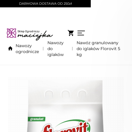
DARMOWA DOSTAWA OD 250zł
Nawozy
Nawóz granulowany
Nawozy
do
do iglaków Florovit 5
ogrodnicze
iglaków
kg