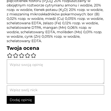
pięciotlenek fosforu (P
O
) 20% rozpuszczalny w
2
5
obojętnym roztworze cytrynianu amonu i wodzie, 20%
rozp. w wodzie, tlenek potasu (K
O) 20% rozp. w wodzie,
2
z mieszaniną mikroskładników pokarmowych: bor (B)
0,02% rozp. w wodzie, miedź (Cu) 0,015% rozp. w wodzie,
schelatowana EDTA, żelazo (Fe) 0,12% rozp. w wodzie,
schelatowane DTPA, mangan (Mn) 0,06% rozp. w
wodzie, schelatowany EDTA, molibden (Mo) 0,01% rozp.
w wodzie, cynk (Zn) 0,015% rozp. w wodzie,
schelatowany EDTA.
Twoja ocena