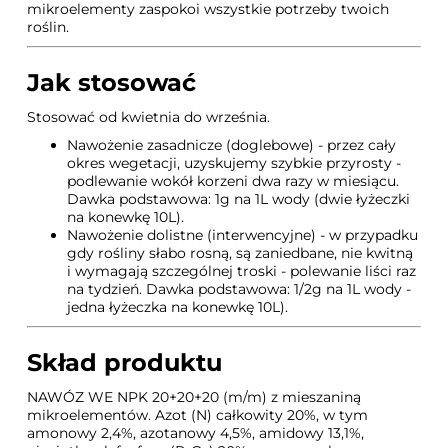
mikroelementy zaspokoi wszystkie potrzeby twoich
roślin.
Jak stosować
Stosować od kwietnia do września.
Nawożenie zasadnicze (doglebowe) - przez cały
okres wegetacji, uzyskujemy szybkie przyrosty -
podlewanie wokół korzeni dwa razy w miesiącu.
Dawka podstawowa: 1g na 1L wody (dwie łyżeczki
na konewkę 10L).
Nawożenie dolistne (interwencyjne) - w przypadku
gdy rośliny słabo rosną, są zaniedbane, nie kwitną
i wymagają szczególnej troski - polewanie liści raz
na tydzień. Dawka podstawowa: 1/2g na 1L wody -
jedna łyżeczka na konewkę 10L).
Skład produktu
NAWÓZ WE NPK 20+20+20 (m/m) z mieszaniną
mikroelementów. Azot (N) całkowity 20%, w tym
amonowy 2,4%, azotanowy 4,5%, amidowy 13,1%,