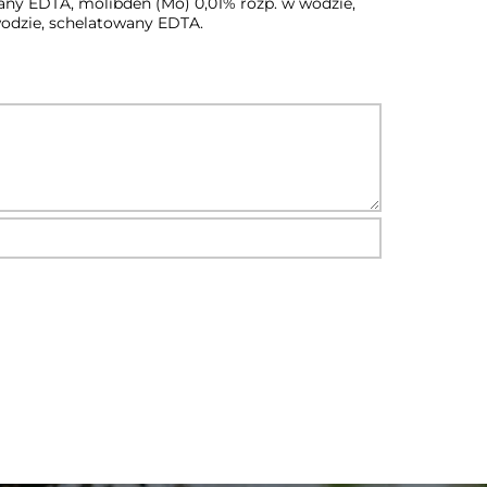
any EDTA, molibden (Mo) 0,01% rozp. w wodzie,
wodzie, schelatowany EDTA.