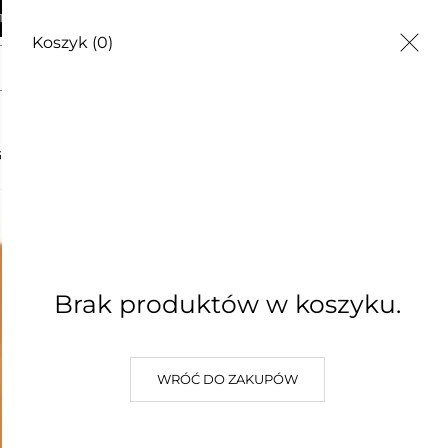
AWA OD 250zł
Koszyk
(0)
agiczna siła do Truskawki 350g
G
CZĘSTE PYTANIA
O NAS
KONTAKT
Nawóz ma
Truskawk
Brak produktów w koszyku.
21,90 zł
Najniższa cena z 30 dni: 21,90 zł
WRÓĆ DO ZAKUPÓW
(0)