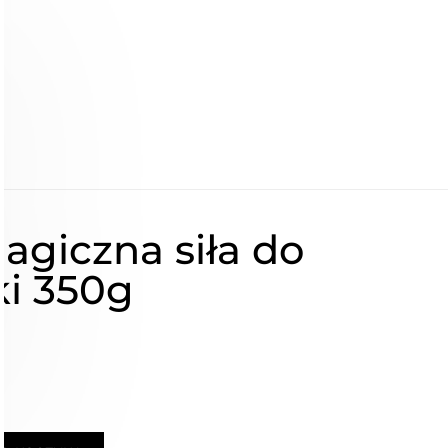
giczna siła do
i 350g