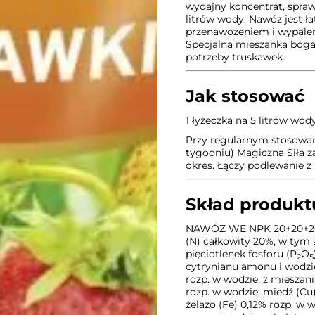
wydajny koncentrat, spraw
litrów wody. Nawóz jest ła
przenawożeniem i wypaleni
Specjalna mieszanka boga
potrzeby truskawek.
Jak stosować
1 łyżeczka na 5 litrów wod
Przy regularnym stosowan
tygodniu) Magiczna Siła 
okres. Łączy podlewanie 
Skład produkt
NAWÓZ WE NPK 20+20+20%
(N) całkowity 20%, w tym
pięciotlenek fosforu (P
O
2
5
cytrynianu amonu i wodzie
rozp. w wodzie, z miesza
rozp. w wodzie, miedź (Cu
żelazo (Fe) 0,12% rozp. 