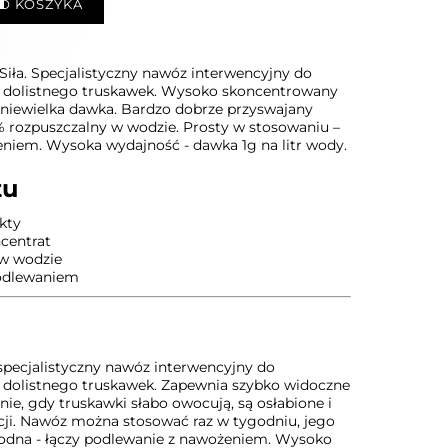
O KOSZYKA
iła. Specjalistyczny nawóz interwencyjny do
 dolistnego truskawek. Wysoko skoncentrowany
 niewielka dawka. Bardzo dobrze przyswajany
00% rozpuszczalny w wodzie. Prosty w stosowaniu –
eniem. Wysoka wydajność - dawka 1g na litr wody.
tu
kty
centrat
 w wodzie
podlewaniem
 specjalistyczny nawóz interwencyjny do
dolistnego truskawek. Zapewnia szybko widoczne
ie, gdy truskawki słabo owocują, są osłabione i
cji. Nawóz można stosować raz w tygodniu, jego
ygodna - łączy podlewanie z nawożeniem. Wysoko