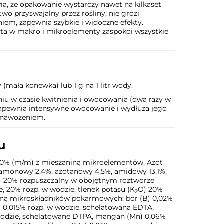
ia, że opakowanie wystarczy nawet na kilkaset
two przyswajalny przez rośliny, nie grozi
em, zapewnia szybkie i widoczne efekty.
ta w makro i mikroelementy zaspokoi wszystkie
y (mała konewka) lub 1 g na 1 litr wody.
iu w czasie kwitnienia i owocowania (dwa razy w
zapewnia intensywne owocowanie i wydłuża jego
z nawożeniem.
u
 (m/m) z mieszaniną mikroelementów. Azot
 amonowy 2,4%, azotanowy 4,5%, amidowy 13,1%,
) 20% rozpuszczalny w obojętnym roztworze
, 20% rozp. w wodzie, tlenek potasu (K
O) 20%
2
niną mikroskładników pokarmowych: bor (B) 0,02%
) 0,015% rozp. w wodzie, schelatowana EDTA,
w wodzie, schelatowane DTPA, mangan (Mn) 0,06%