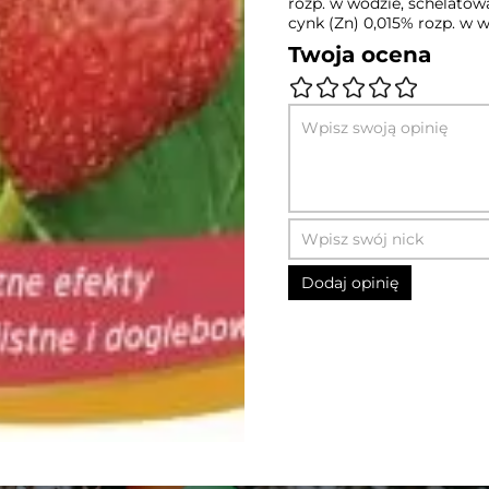
rozp. w wodzie, schelatow
cynk (Zn) 0,015% rozp. w 
Twoja ocena