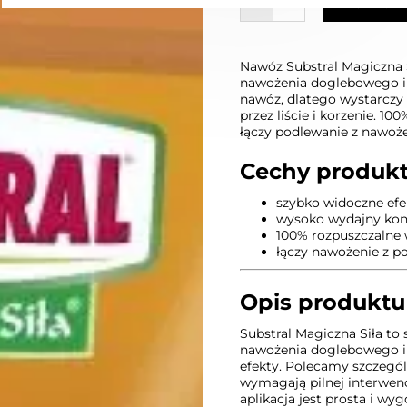
W KOSZYKU :)
DODAJ D
Nawóz Substral Magiczna S
nawożenia doglebowego i
nawóz, dlatego wystarczy
przez liście i korzenie. 1
łączy podlewanie z nawoż
Cechy produk
szybko widoczne efe
wysoko wydajny kon
100% rozpuszczalne
łączy nawożenie z 
Opis produktu
Substral Magiczna Siła to
nawożenia doglebowego i 
efekty. Polecamy szczególn
wymagają pilnej interwen
aplikacja jest prosta i w