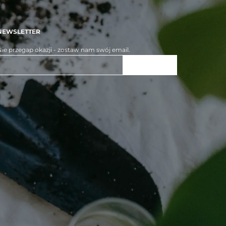
NEWSLETTER
ie przegap okazji - zostaw nam swój email.
ZAPISZ SIĘ