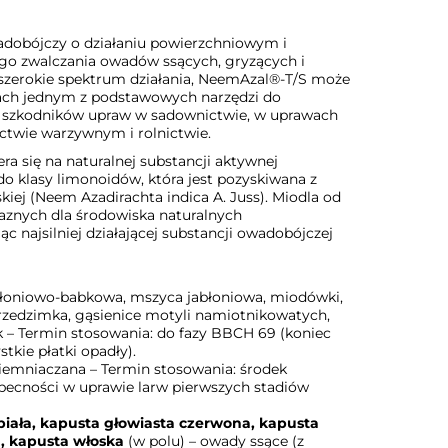
adobójczy o działaniu powierzchniowym i
o zwalczania owadów ssących, gryzących i
szerokie spektrum działania, NeemAzal®-T/S może
atach jednym z podstawowych narzędzi do
a szkodników upraw w sadownictwie, w uprawach
ctwie warzywnym i rolnictwie.
a się na naturalnej substancji aktywnej
do klasy limonoidów, która jest pozyskiwana z
kiej (Neem Azadirachta indica A. Juss). Miodla od
aznych dla środowiska naturalnych
c najsilniej działającej substancji owadobójczej
łoniowo-babkowa, mszyca jabłoniowa, miodówki,
przedzimka, gąsienice motyli namiotnikowatych,
 – Termin stosowania: do fazy BBCH 69 (koniec
stkie płatki opadły).
iemniaczana – Termin stosowania: środek
becności w uprawie larw pierwszych stadiów
biała, kapusta głowiasta czerwona, kapusta
, kapusta włoska
(w polu) – owady ssące (z