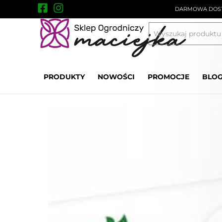
DARMOWA DOST
Uprawa i ochrona roślin
Środki ochrony roś
PRODUKTY
NOWOŚCI
PROMOCJE
BLO