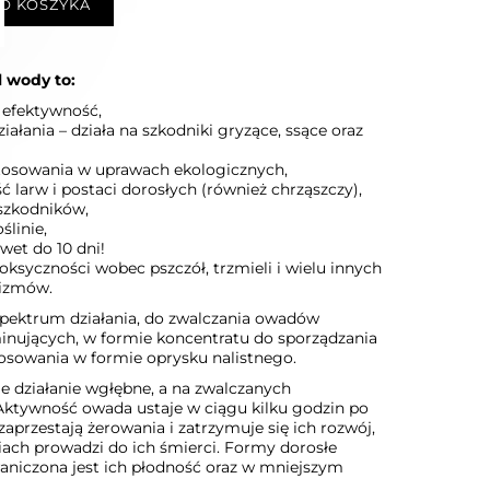
O KOSZYKA
 wody to:
 efektywność,
iałania – działa na szkodniki gryzące, ssące oraz
tosowania w uprawach ekologicznych,
ć larw i postaci dorosłych (również chrząszczy),
szkodników,
ślinie,
wet do 10 dni!
toksyczności wobec pszczół, trzmieli i wielu innych
izmów.
pektrum działania, do zwalczania owadów
inujących, w formie koncentratu do sporządzania
tosowania w formie oprysku nalistnego.
je działanie wgłębne, a na zwalczanych
ktywność owada ustaje w ciągu kilku godzin po
aprzestają żerowania i zatrzymuje się ich rozwój,
niach prowadzi do ich śmierci. Formy dorosłe
raniczona jest ich płodność oraz w mniejszym