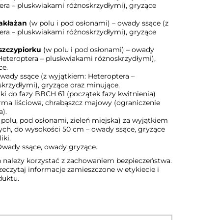
era – pluskwiakami różnoskrzydłymi), gryzące
bakłażan
(w polu i pod osłonami) – owady ssące (z
era – pluskwiakami różnoskrzydłymi), gryzące
 szczypiorku
(w polu i pod osłonami) – owady
 Heteroptera – pluskwiakami różnoskrzydłymi),
ce.
owady ssące (z wyjątkiem: Heteroptera –
krzydłymi), gryzące oraz minujące.
ki do fazy BBCH 61 (początek fazy kwitnienia)
orma liściowa, chrabąszcz majowy (ograniczenie
a).
polu, pod osłonami, zieleń miejska) za wyjątkiem
stych, do wysokości 50 cm – owady ssące, gryzące
iki.
Owady ssące, owady gryzące.
n należy korzystać z zachowaniem bezpieczeństwa.
eczytaj informacje zamieszczone w etykiecie i
duktu.