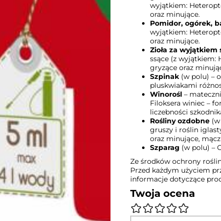
wyjątkiem: Heteropt
oraz minujące.
Pomidor, ogórek, 
wyjątkiem: Heteropt
oraz minujące.
Zioła za wyjątkiem
ssące (z wyjątkiem:
gryzące oraz minują
Szpinak
(w polu) – 
pluskwiakami różnos
Winorośl
– mateczni
Filoksera winiec – f
liczebności szkodnik
Rośliny ozdobne
(w 
gruszy i roślin igla
oraz minujące, mączl
Szparag
(w polu) – 
Ze środków ochrony rośli
Przed każdym użyciem prz
informacje dotyczące pro
Twoja ocena