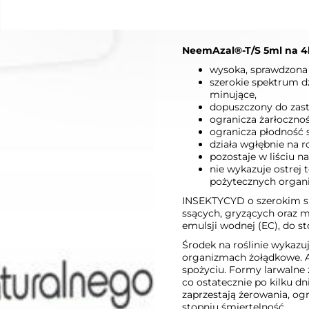
W KOSZYKU :)
DODAJ D
NeemAzal®-T/S 5ml na 4l
wysoka, sprawdzona
szerokie spektrum dz
minujące,
dopuszczony do zas
ogranicza żarłocznoś
ogranicza płodność 
działa wgłębnie na ro
pozostaje w liściu na
nie wykazuje ostrej 
pożytecznych organ
INSEKTYCYD o szerokim s
ssących, gryzących oraz m
emulsji wodnej (EC), do s
Środek na roślinie wykazu
organizmach żołądkowe. A
spożyciu. Formy larwalne z
co ostatecznie po kilku d
zaprzestają żerowania, og
stopniu śmiertelność.