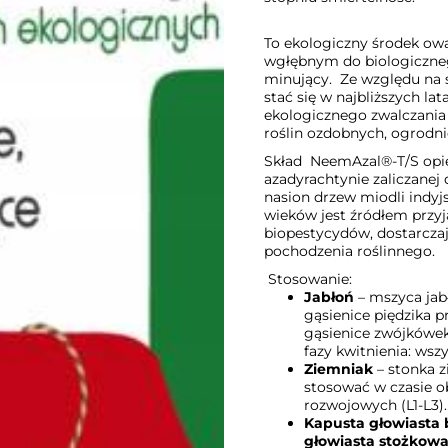
To ekologiczny środek ow
wgłębnym do biologiczneg
minujący. Ze względu na 
stać się w najbliższych l
ekologicznego zwalczani
roślin ozdobnych, ogrodni
Skład
NeemAzal®-T/S opier
azadyrachtynie zaliczanej 
nasion drzew miodli indyjs
wieków jest źródłem przyj
biopestycydów, dostarczają
pochodzenia roślinnego.
Stosowanie:
Jabłoń
– mszyca jab
gąsienice piędzika 
gąsienice zwójkówek
fazy kwitnienia: wszy
Ziemniak
– stonka z
stosować w czasie o
rozwojowych (L1-L3).
Kapusta głowiasta 
głowiasta stożkowa