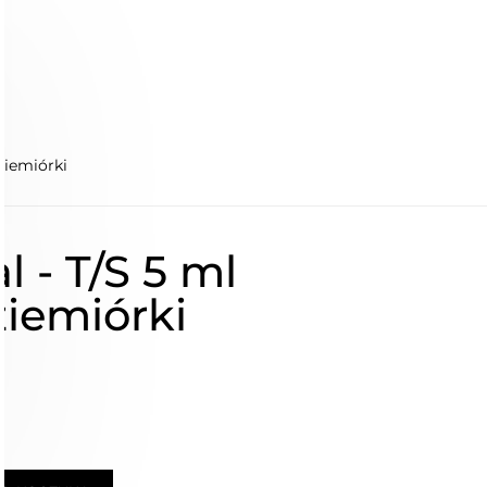
ziemiórki
 - T/S 5 ml
ziemiórki
ł