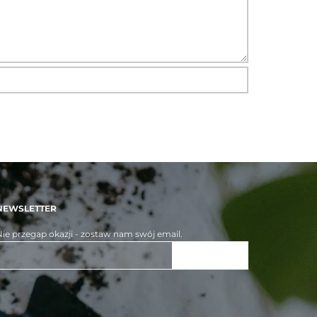
NEWSLETTER
ie przegap okazji - zostaw nam swój email.
ZAPISZ SIĘ