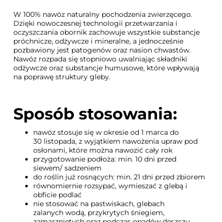
W 100% nawóz naturalny pochodzenia zwierzęcego.
Dzięki nowoczesnej technologii przetwarzania i
oczyszczania obornik zachowuje wszystkie substancje
próchnicze, odżywcze i mineralne, a jednocześnie
pozbawiony jest patogenów oraz nasion chwastów.
Nawóz rozpada się stopniowo uwalniając składniki
odżywcze oraz substancje humusowe, które wpływają
na poprawę struktury gleby.
Sposób stosowania:
nawóz stosuje się w okresie od 1 marca do
30 listopada, z wyjątkiem nawożenia upraw pod
osłonami, które można nawozić cały rok
przygotowanie podłoża: min. 10 dni przed
siewem/ sadzeniem
do roślin już rosnących: min. 21 dni przed zbiorem
równomiernie rozsypać, wymieszać z glebą i
obficie podlać
nie stosować na pastwiskach, glebach
zalanych wodą, przykrytych śniegiem,
zamarzniętych oraz podczas opadów deszczu