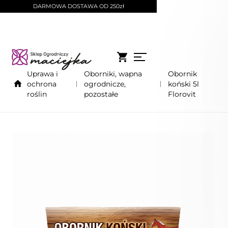
DARMOWA DOSTAWA OD 250zł
Uprawa i
Oborniki, wapna
Obornik
ochrona
ogrodnicze,
koński 5l
roślin
pozostałe
Florovit