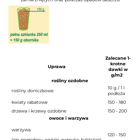
Zalecane 1-
krotne
Uprawa
dawki w
g/m2
rośliny ozdobne
10 g / 1 l
rośliny doniczkowe
podłoża
kwiaty rabatowe
150 - 180
drzewa i krzewy ozdobne
150 - 200
owoce i warzywa
warzywa 
120 - 150
(np. pomidory, ogórki, papryka, bakłażan)