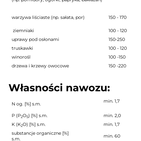
warzywa liściaste (np. sałata, por)
150 - 170
ziemniaki
100 - 120
uprawy pod osłonami
150-250
truskawki
100 - 120
winorośl
100 -150
drzewa i krzewy owocowe
150 -220
Własności nawozu:
min. 1,7
N og. [%] s.m.
P (P
O
) [%] s.m.
min. 2,0
2
5
K (K
O) [%] s.m.
min. 1,7
2
substancje organiczne [%]
min. 60
s.m.