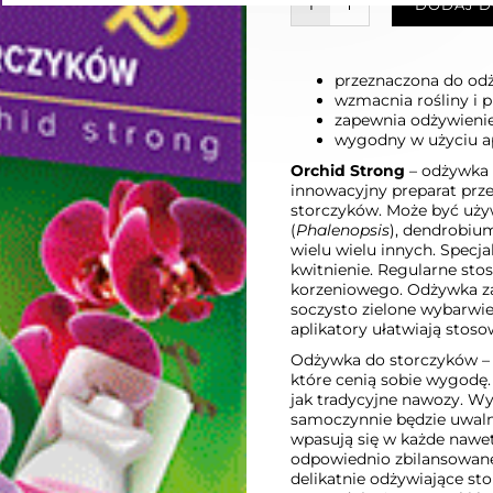
W KOSZYKU :)
DODAJ D
przeznaczona do od
wzmacnia rośliny i p
zapewnia odżywienie
wygodny w użyciu ap
Orchid Strong
– odżywka 
innowacyjny preparat prz
storczyków. Może być uży
(
Phalenopsis
), dendrobium
wielu wielu innych. Specj
kwitnienie. Regularne st
korzeniowego. Odżywka za
soczysto zielone wybarwie
aplikatory ułatwiają stoso
Odżywka do storczyków – 
które cenią sobie wygodę
jak tradycyjne nawozy. Wy
samoczynnie będzie uwaln
wpasują się w każde nawe
odpowiednio zbilansowane 
delikatnie odżywiające st