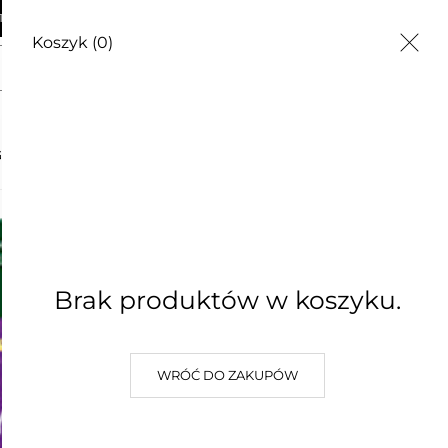
AWA OD 250zł
Koszyk
(0)
do storczyków, aplikator
G
CZĘSTE PYTANIA
O NAS
KONTAKT
Odżywka 
aplikator
Brak produktów w koszyku.
2,99 zł
Najniższa cena z 30 dni: 2,99 zł
WRÓĆ DO ZAKUPÓW
(0)