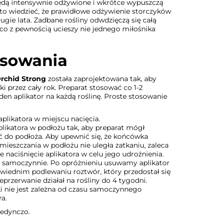
będą intensywnie odżywione i wkrótce wypuszczą
o wiedzieć, że prawidłowe odżywienie storczyków
ugie lata. Zadbane rośliny odwdzięczą się całą
o z pewnością ucieszy nie jednego miłośnika
osowania
rchid Strong
została zaprojektowana tak, aby
 przez cały rok. Preparat stosować co 1-2
den aplikator na każdą roślinę. Proste stosowanie
plikatora w miejscu nacięcia.
ikatora w podłożu tak, aby preparat mógł
do podłoża. Aby upewnić się, że końcówka
umieszczania w podłożu nie uległa zatkaniu, zaleca
e naciśnięcie aplikatora w celu jego udrożnienia.
ię samoczynnie. Po opróżnieniu usuwamy aplikator
owiednim podlewaniu roztwór, który przedostał się
eprzerwanie działał na rośliny do 4 tygodni.
 nie jest zależna od czasu samoczynnego
ra.
edynczo.