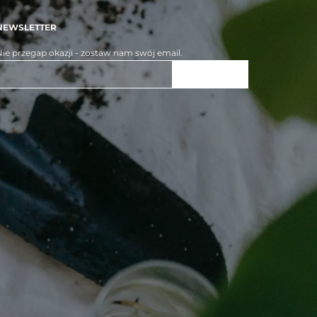
NEWSLETTER
ie przegap okazji - zostaw nam swój email.
ZAPISZ SIĘ