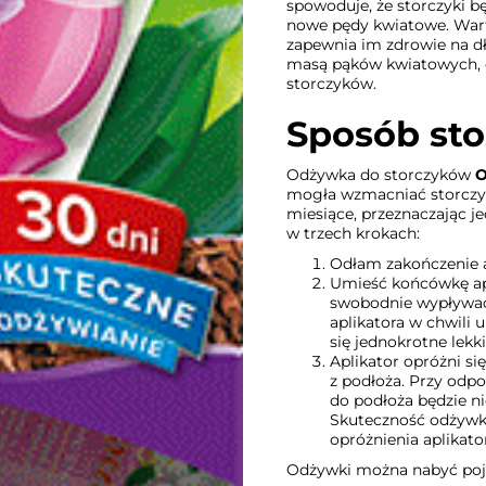
spowoduje, że storczyki 
nowe pędy kwiatowe. Wart
zapewnia im zdrowie na dł
masą pąków kwiatowych, c
storczyków.
Sposób st
Odżywka do storczyków
O
mogła wzmacniać storczyki
miesiące, przeznaczając je
w trzech krokach:
Odłam zakończenie a
Umieść końcówkę apl
swobodnie wypływać 
aplikatora w chwili 
się jednokrotne lekki
Aplikator opróżni s
z podłoża. Przy odp
do podłoża będzie ni
Skuteczność odżywki
opróżnienia aplikato
Odżywki można nabyć poj