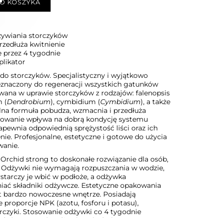
O KOSZYKA
żywiania storczyków
rzedłuża kwitnienie
 przez 4 tygodnie
likator
do storczyków. Specjalistyczny i wyjątkowo
eznaczony do regeneracji wszystkich gatunków
wana w uprawie storczyków z rodzajów: falenopsis
 (
Dendrobium
), cymbidium (
Cymbidium
), a także
alna formuła pobudza, wzmacnia i przedłuża
osowanie wpływa na dobrą kondycję systemu
pewnia odpowiednią sprężystość liści oraz ich
nie. Profesjonalne, estetyczne i gotowe do użycia
wanie.
Orchid strong to doskonałe rozwiązanie dla osób,
. Odżywki nie wymagają rozpuszczania w wodzie,
starczy je wbić w podłoże, a odżywka
iać składniki odżywcze. Estetyczne opakowania
t bardzo nowoczesne wnętrze. Posiadają
proporcje NPK (azotu, fosforu i potasu),
orczyki. Stosowanie odżywki co 4 tygodnie