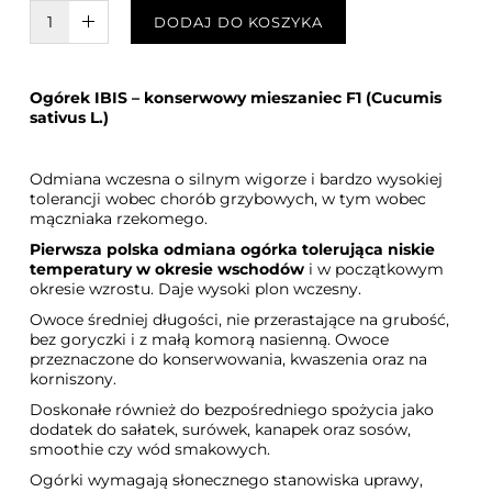
W KOSZYKU :)
DODAJ DO KOSZYKA
Ogórek IBIS – konserwowy mieszaniec F1 (Cucumis
sativus L.)
Odmiana wczesna o silnym wigorze i bardzo wysokiej
tolerancji wobec chorób grzybowych, w tym wobec
mączniaka rzekomego.
Pierwsza polska odmiana ogórka tolerująca niskie
temperatury w okresie wschodów
i w początkowym
okresie wzrostu. Daje wysoki plon wczesny.
Owoce średniej długości, nie przerastające na grubość,
bez goryczki i z małą komorą nasienną. Owoce
przeznaczone do konserwowania, kwaszenia oraz na
korniszony.
Doskonałe również do bezpośredniego spożycia jako
dodatek do sałatek, surówek, kanapek oraz sosów,
smoothie czy wód smakowych.
Ogórki wymagają słonecznego stanowiska uprawy,