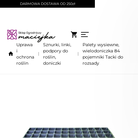
DARMOWA DOSTAWA OD 250zł
Uprawa
Sznurki, linki,
Palety wysiewne,
i
podpory do
wielodoniczka 84
ochrona
roślin,
pojemniki Tacki do
roślin
doniczki
rozsady