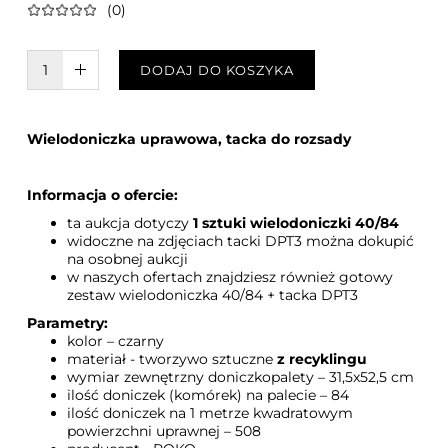
(0)
W KOSZYKU :)
DODAJ DO KOSZYKA
Wielodoniczka uprawowa, tacka do rozsady
Informacja o ofercie:
ta aukcja dotyczy
1 sztuki wielodoniczki 40/84
widoczne na zdjęciach tacki DPT3 można dokupić
na osobnej aukcji
w naszych ofertach znajdziesz również gotowy
zestaw wielodoniczka 40/84 + tacka DPT3
Parametry:
kolor – czarny
materiał - tworzywo sztuczne
z recyklingu
wymiar zewnętrzny doniczkopalety – 31,5x52,5 cm
ilość doniczek (komórek) na palecie – 84
ilość doniczek na 1 metrze kwadratowym
powierzchni uprawnej – 508