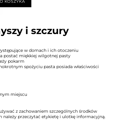
O KOSZYKA
yszy i szczury
występujące w domach i ich otoczeniu
a postać miękkiej wilgotnej pasty
ieży pokarm
dnokrotnym spożyciu pasta posiada właściwości
ednym miejscu
 używać z zachowaniem szczególnych środków
 należy przeczytać etykietę i ulotkę informacyjną.