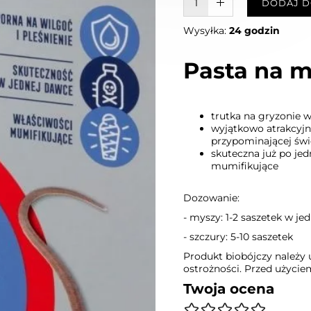
W KOSZYKU :)
DODAJ D
Wysyłka:
24 godzin
Pasta na m
trutka na gryzonie 
wyjątkowo atrakcyjn
przypominającej św
skuteczna już po je
mumifikujące
Dozowanie:
- myszy: 1-2 saszetek w j
- szczury: 5-10 saszetek
Produkt biobójczy należy
ostrożności. Przed użyciem
Twoja ocena