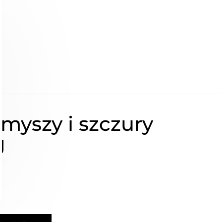
 myszy i szczury
g
ł