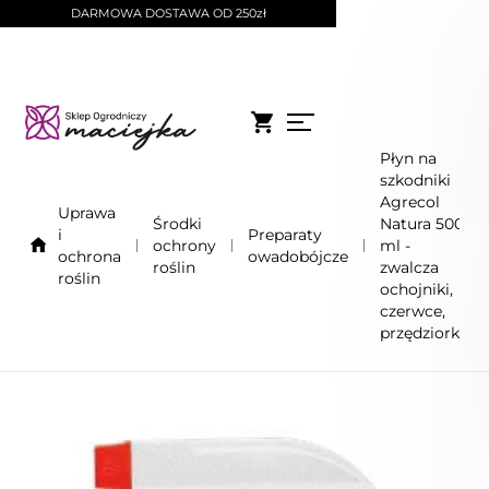
DARMOWA DOSTAWA OD 250zł
Płyn na
szkodniki
Agrecol
Uprawa
Środki
Natura 500
i
Preparaty
ochrony
ml -
ochrona
owadobójcze
roślin
zwalcza
roślin
ochojniki,
czerwce,
przędziorki