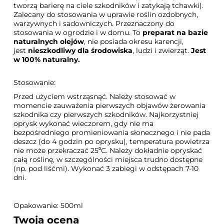
tworzą barierę na ciele szkodników i zatykają tchawki).
Zalecany do stosowania w uprawie roślin ozdobnych,
warzywnych i sadowniczych. Przeznaczony do
stosowania w ogrodzie i w domu. To
preparat na bazie
naturalnych olejów
, nie posiada okresu karencji,
jest
nieszkodliwy dla środowiska
, ludzi i zwierząt.
Jest
w 100% naturalny.
Stosowanie:
Przed użyciem wstrząsnąć. Należy stosować w
momencie zauważenia pierwszych objawów żerowania
szkodnika czy pierwszych szkodników. Najkorzystniej
oprysk wykonać wieczorem, gdy nie ma
bezpośredniego promieniowania słonecznego i nie pada
deszcz (do 4 godzin po oprysku), temperatura powietrza
nie może przekraczać 25⁰C. Należy dokładnie opryskać
całą roślinę, w szczególności miejsca trudno dostępne
(np. pod liśćmi). Wykonać 3 zabiegi w odstępach 7-10
dni.
Opakowanie: 500ml
Twoja ocena