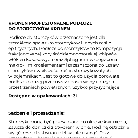
KRONEN PROFESJONALNE PODŁOŻE
DO STORCZYKÓW KRONEN
Podłoże do storczyków przeznaczone jest dla
szerokiego spektrum storczyków i innych roślin
epifitycznych. Podłoże do storczyków to kompozycja
frakcjonowanej kory śródziemnomorskiej, chipsów,
włókien kokosowych oraz Sphagnum wzbogacona
makro- i mikroelementami przeznaczona do upraw
storczyków i większości roślin storczykowatych
w pojemnikach. Jest to gotowe do użycia porowate
podłoże o dużej przepuszczalności wody i dużych
przestrzeniach powietrznych. Szybko przysychające
Dostępne w opakowaniach: 3L
Sadzenie i przesadzanie:
Storczyki mogą być przesadzane po okresie kwitnienia,
Zawsze do doniczki z otworem w dnie. Roślinę ostrożnie
wyjąć, resztki substratu delikatnie usunąć. Przy