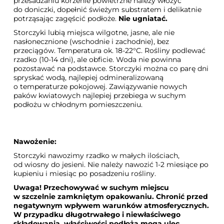
przesadzaniu korzenie powietrzne należy włożyć
do doniczki, dopełnić świeżym substratem i delikatnie
potrząsając zagęścić podłoże.
Nie ugniatać.
Storczyki lubią miejsca wilgotne, jasne, ale nie
nasłonecznione (wschodnie i zachodnie), bez
przeciągów. Temperatura ok. 18-22°C. Rośliny podlewać
rzadko (10-14 dni), ale obficie. Woda nie powinna
pozostawać na podstawce. Storczyki można co parę dni
spryskać wodą, najlepiej odmineralizowaną
o temperaturze pokojowej. Zawiązywanie nowych
paków kwiatowych najlepiej przebiega w suchym
podłożu w chłodnym pomieszczeniu.
Nawożenie:
Storczyki nawozimy rzadko w małych ilościach,
od wiosny do jesieni. Nie należy nawozić 1-2 miesiące po
kupieniu i miesiąc po posadzeniu rośliny.
Uwaga! Przechowywać w suchym miejscu
w szczelnie zamkniętym opakowaniu. Chronić przed
negatywnym wpływem warunków atmosferycznych.
W przypadku długotrwałego i niewłaściwego
składowania, właściwości podłoża mogą ulec