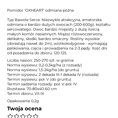
Pomidor 'OXHEART' odmiana późna
Typ Bawole Serce. Niezwykle atrakcyjna, amatorska
odmiana o bardzo dużych owocach (200-600g), kształtu
sercowatego. Owoc bardzo mięsisty z dużą ilością
małych komór nasiennych. Miąższ różowoczerwony,
delikatny, słodki, bardzo smaczny. Rośliny wysokie
(dorastają nawet do 2m), wiotkołodygowe - wymagają
palikowania, cięcia i prowadzenia na 2-3 pędy. Ilość dni
od posadzenia do zbioru: 120-125.
Liczba nasion: 250-270 szt. w gramie
Norma wysiewu: 0,2-0,3kg/ha (z rozsady)
Norma wysiewu: 1,5-2kg/ha (do gruntu)
Termin wysiewu: 2 dekada III-1 dekada IV (rozsada)
Termin wysiewu: poł. V (do gruntu)
Termin sadzenia rozsady: poł. V-poł. IV
Rozstawa: 70-80x40-60 cm
Termin zbioru: VII-IX
Opakowanie 0,2g
Twoja ocena