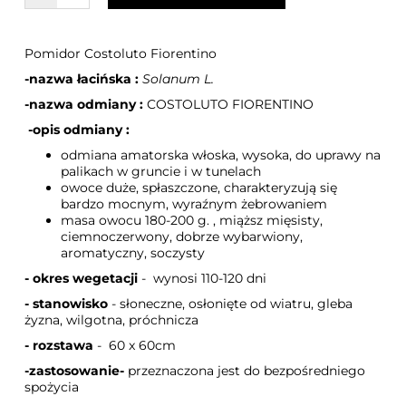
Pomidor Costoluto Fiorentino
-nazwa łacińska :
Solanum L.
-nazwa odmiany :
COSTOLUTO FIORENTINO
-opis odmiany :
odmiana amatorska włoska, wysoka, do uprawy na
palikach w gruncie i w tunelach
owoce duże, spłaszczone, charakteryzują się
bardzo mocnym, wyraźnym żebrowaniem
masa owocu 180-200 g. , miąższ mięsisty,
ciemnoczerwony, dobrze wybarwiony,
aromatyczny, soczysty
- okres wegetacji
- wynosi 110-120 dni
- stanowisko
- słoneczne, osłonięte od wiatru, gleba
żyzna, wilgotna, próchnicza
- rozstawa
- 60 x 60cm
-zastosowanie-
przeznaczona jest do bezpośredniego
spożycia