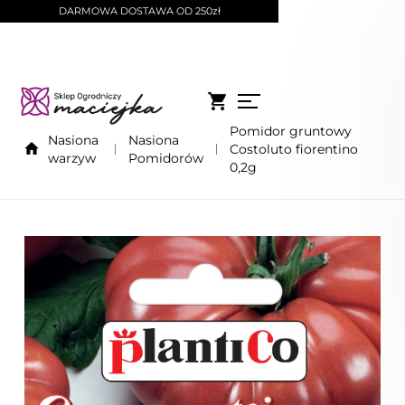
DARMOWA DOSTAWA OD 250zł
Pomidor gruntowy
Nasiona
Nasiona
Costoluto fiorentino
warzyw
Pomidorów
0,2g