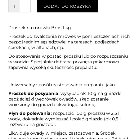
W KOSZYKU :)
DODAJ DO KOSZYKA
Proszek na mrówki Bros 1 kg
Proszek do zwalczania mrówek w pomieszczeniach i ich
bezpośrednim sąsiedztwie: na tarasach, podjazdach,
ścieżkach, w altanach, itp.
Do stosowania w postaci proszku lub po rozpuszczeniu
w wodzie. Specjalnie dobrana przynęta pokarmowa
zapewnia wysoką skuteczność preparatu.
Uniwersalny sposób zastosowania preparatu jako:
Proszek do posypania
: wysypać ok. 10 g na gniazdo
bądź ścieżki wędrówek owadów, skąd zostanie
wniesiony do gniazda likwidując kolonię.
Płyn do polewania:
rozpuścić 100 g proszku w 2,5 l
wody, dokładnie wymieszać i polać gniazdo (ok 0,5 l
roztworu na gniazdo).
Likwiduje owady w miejscu zastosowania. Środek
stosować rano i wieczorem. Mrówki giną po ok. 24 h od