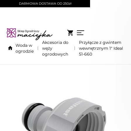
DARMOWA DOSTAWA OD 250zł
Akcesoria do
Przyłącze z gwintem
Woda w
węży
wewnętrznym 1" Ideal
ogrodzie
ogrodowych
51-660