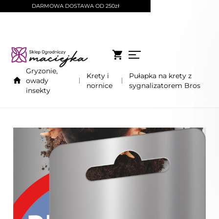
DARMOWA DOSTAWA OD 250zł
Gryzonie,
Krety i
Pułapka na krety z
owady
nornice
sygnalizatorem Bros
insekty