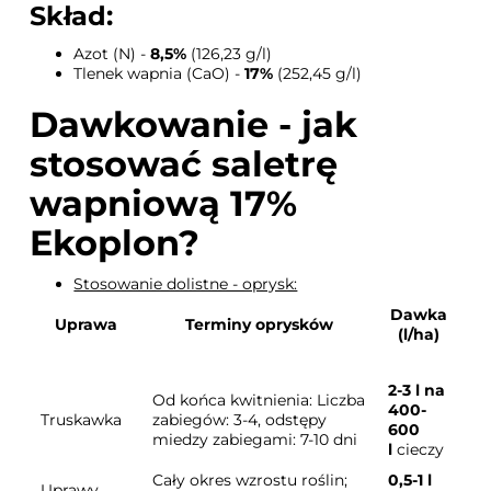
Skład:
Azot (N) -
8,5%
(126,23 g/l)
Tlenek wapnia (CaO) -
17%
(252,45 g/l)
Dawkowanie - jak
stosować saletrę
wapniową 17%
Ekoplon?
Stosowanie dolistne - oprysk:
Dawka
Uprawa
Terminy oprysków
(l/ha)
2-3 l na
Od końca kwitnienia: Liczba
400-
Truskawka
zabiegów: 3-4, odstępy
600
miedzy zabiegami: 7-10 dni
l
cieczy
Cały okres wzrostu roślin;
0,5-1 l
Uprawy