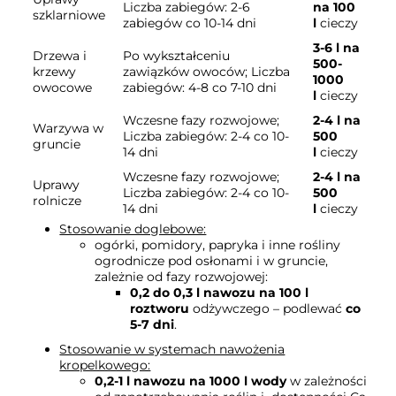
Liczba zabiegów: 2-6
na 100
szklarniowe
zabiegów co 10-14 dni
l
cieczy
3-6 l na
Drzewa i
Po wykształceniu
500-
krzewy
zawiązków owoców; Liczba
1000
owocowe
zabiegów: 4-8 co 7-10 dni
l
cieczy
Wczesne fazy rozwojowe;
2-4 l na
Warzywa w
Liczba zabiegów: 2-4 co 10-
500
gruncie
14 dni
l
cieczy
Wczesne fazy rozwojowe;
2-4 l na
Uprawy
Liczba zabiegów: 2-4 co 10-
500
rolnicze
14 dni
l
cieczy
Stosowanie doglebowe:
ogórki, pomidory, papryka i inne rośliny
ogrodnicze pod osłonami i w gruncie,
zależnie od fazy rozwojowej:
0,2 do 0,3 l nawozu na 100 l
roztworu
odżywczego – podlewać
co
5-7 dni
.
Stosowanie w systemach nawożenia
kropelkowego:
0,2-1 l nawozu na 1000 l wody
w zależności