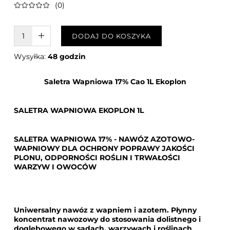
(0)
W KOSZYKU :)
DODAJ DO KOSZYKA
Wysyłka:
48 godzin
Saletra Wapniowa 17% Cao 1L Ekoplon
SALETRA WAPNIOWA EKOPLON 1L
SALETRA WAPNIOWA 17% - NAWÓZ AZOTOWO-
WAPNIOWY DLA OCHRONY POPRAWY JAKOŚCI
PLONU, ODPORNOŚCI ROŚLIN I TRWAŁOŚCI
WARZYW I OWOCÓW
Uniwersalny nawóz z wapniem i azotem. Płynny
koncentrat nawozowy do stosowania dolistnego i
doglebowego w sadach, warzywach i roślinach