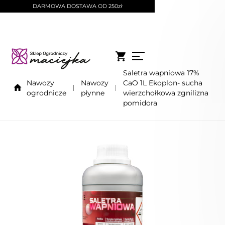
DARMOWA DOSTAWA OD 250zł
Saletra wapniowa 17%
Nawozy
Nawozy
CaO 1L Ekoplon- sucha
ogrodnicze
płynne
wierzchołkowa zgnilizna
pomidora