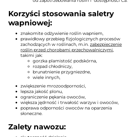
od zapotrzebowania roślin i dostępności Ca.
Korzyści stosowania saletry
wapniowej:
znakomite odżywienie roślin wapniem,
prawidłowy przebieg fizjologicznych procesów
zachodzących w roślinach, m.in.
zabezpieczenie
roślin przed chorobami przechowalniczymi
,
takimi jak:
gorzka plamistość podskórna,
rozpad chłodniczy,
brunatnienie przygniezdne,
wiele innych,
zwiększenie mrozoodporności,
lepsza jakość plonu,
ograniczenie pękania owoców,
większa jędrność i trwałość warzyw i owoców,
poprawa odporności owoców na oparzenia
słoneczne.
Zalety nawozu: