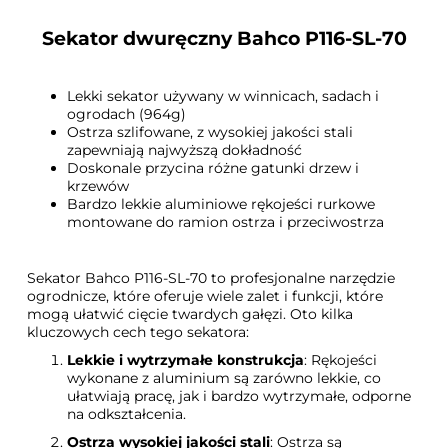
Sekator dwuręczny
Bahco P116-SL-70
Lekki sekator używany w winnicach, sadach i
ogrodach (964g)
Ostrza szlifowane, z wysokiej jakości stali
zapewniają najwyższą dokładność
Doskonale przycina różne gatunki drzew i
krzewów
Bardzo lekkie aluminiowe rękojeści rurkowe
montowane do ramion ostrza i przeciwostrza
Sekator Bahco P116-SL-70 to profesjonalne narzędzie
ogrodnicze, które oferuje wiele zalet i funkcji, które
mogą ułatwić cięcie twardych gałęzi. Oto kilka
kluczowych cech tego sekatora:
Lekkie i wytrzymałe konstrukcja
: Rękojeści
wykonane z aluminium są zarówno lekkie, co
ułatwiają pracę, jak i bardzo wytrzymałe, odporne
na odkształcenia.
Ostrza wysokiej jakości stali
: Ostrza są