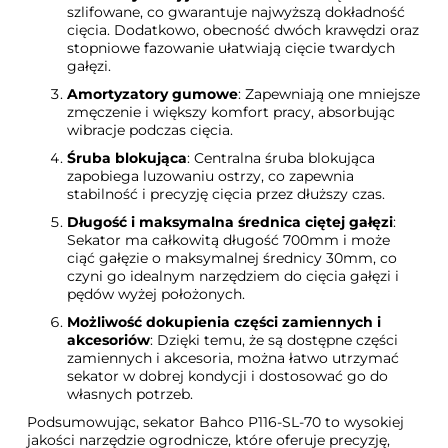
szlifowane, co gwarantuje najwyższą dokładność
cięcia. Dodatkowo, obecność dwóch krawędzi oraz
stopniowe fazowanie ułatwiają cięcie twardych
gałęzi.
Amortyzatory gumowe
: Zapewniają one mniejsze
zmęczenie i większy komfort pracy, absorbując
wibracje podczas cięcia.
Śruba blokująca
: Centralna śruba blokująca
zapobiega luzowaniu ostrzy, co zapewnia
stabilność i precyzję cięcia przez dłuższy czas.
Długość i maksymalna średnica ciętej gałęzi
:
Sekator ma całkowitą długość 700mm i może
ciąć gałęzie o maksymalnej średnicy 30mm, co
czyni go idealnym narzędziem do cięcia gałęzi i
pędów wyżej położonych.
Możliwość dokupienia części zamiennych i
akcesoriów
: Dzięki temu, że są dostępne części
zamiennych i akcesoria, można łatwo utrzymać
sekator w dobrej kondycji i dostosować go do
własnych potrzeb.
Podsumowując, sekator Bahco P116-SL-70 to wysokiej
jakości narzędzie ogrodnicze, które oferuje precyzję,