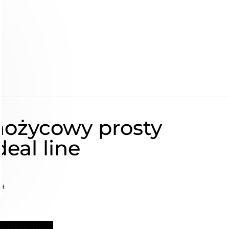
nożycowy prosty
deal line
zł