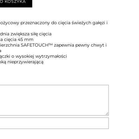
O KOSZYKA
ożycowy przeznaczony do cięcia świeżych gałęzi i
nia zwiększa siłę cięcia
a cięcia 45 mm
ierzchnia SAFETOUCH™ zapewnia pewny chwyt i
a
rączki o wysokiej wytrzymałości
oką nieprzywierającą