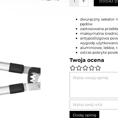
W KOSZYKU :)
DODAJ D
dwuręczny sekator n
pędów
zastosowana przekład
maksymalna średnic
antypoślizgowa pow
wygodę użytkowani
aluminiowe, lekkie, 
ostrze pokryte powł
Twoja ocena