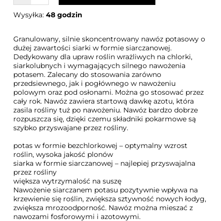
Wysyłka:
48 godzin
Granulowany, silnie skoncentrowany nawóz potasowy o
dużej zawartości siarki w formie siarczanowej.
Dedykowany dla upraw roślin wrażliwych na chlorki,
siarkolubnych i wymagających silnego nawożenia
potasem. Zalecany do stosowania zarówno
przedsiewnego, jak i pogłównego w nawożeniu
polowym oraz pod osłonami. Można go stosować przez
cały rok. Nawóz zawiera startową dawkę azotu, która
zasila rośliny tuż po nawożeniu. Nawóz bardzo dobrze
rozpuszcza się, dzięki czemu składniki pokarmowe są
szybko przyswajane przez rośliny.
potas w formie bezchlorkowej – optymalny wzrost
roślin, wysoka jakość plonów
siarka w formie siarczanowej – najlepiej przyswajalna
przez rośliny
większa wytrzymalość na suszę
Nawożenie siarczanem potasu pozytywnie wpływa na
krzewienie się roślin, zwiększa sztywność nowych łodyg,
zwiększa mrozoodporność. Nawóz można mieszać z
nawozami fosforowymi i azotowymi.