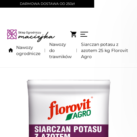
DARMOWA DOSTAWA OD 250zł
Nawozy
Siarczan potasu z
Nawozy
do
azotem 25 kg Florovit
ogrodnicze
trawników
Agro