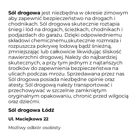
Sól drogowa
jest niezbędna w okresie zimowym
aby zapewnić bezpieczeństwo na drogach i
chodnikach. Sól drogowa skutecznie roztapia
śnieg i lód na drogach, ścieżkach, chodnikach i
podjazdach do garażu. Dzięki odpowiedniemu
składowi chemicznemu,skutecznie rozmraża i
rozpuszcza pokrywę lodową bądź śnieżną,
zmniejszając lub całkowicie likwidując śliskość
nawierzchni drogowej. Należy do najbardziej
skutecznych, a przy tym jednym z najtańszych
środków do zapewnienia bezpieczeństwa na
ulicach podczas mrozu. Sprzedawana przez nas
Sól drogowa posiada niezbędne opinie oraz
atesty. Sól drogową należy transportować i
przechowywać w szczelnie zamkniętym
oryginalnym opakowaniu, chronić przed wilgocią
oraz dziećmi.
Sól drogowa Łódź
Ul. Maciejkowa 22
Możliwy odbiór osobisty