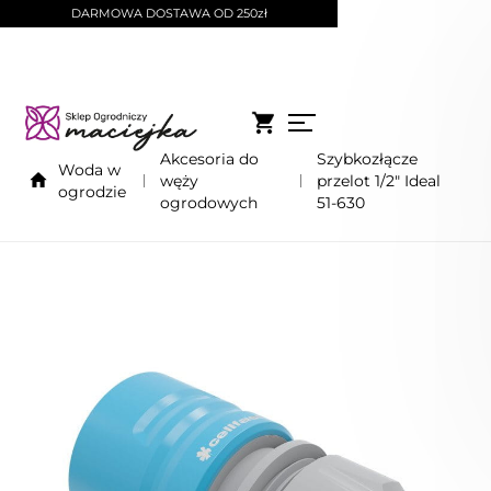
DARMOWA DOSTAWA OD 250zł
Akcesoria do
Szybkozłącze
Woda w
węży
przelot 1/2" Ideal
ogrodzie
ogrodowych
51-630