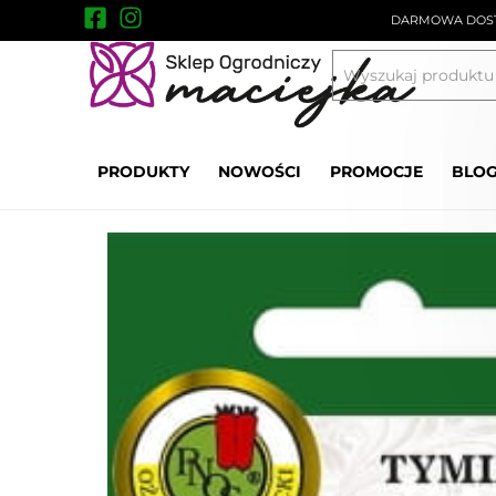
DARMOWA DOST
Nasiona ziół
Tymianek 0,2g
PRODUKTY
NOWOŚCI
PROMOCJE
BLO