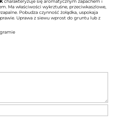
K
charakteryzuje się aromatycznym zapachem i
m. Ma właściwości wykrztuśne, przeciwkaszlowe,
wzapalne. Pobudza czynność żołądka, uspokaja
prawie. Uprawa z siewu wprost do gruntu lub z
 gramie