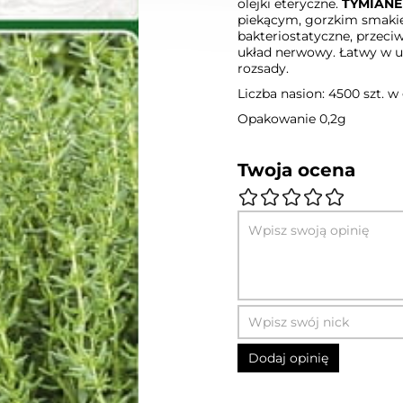
olejki eteryczne.
TYMIANE
piekącym, gorzkim smakie
bakteriostatyczne, przeci
układ nerwowy. Łatwy w u
rozsady.
Liczba nasion: 4500 szt. w
Opakowanie 0,2g
Twoja ocena