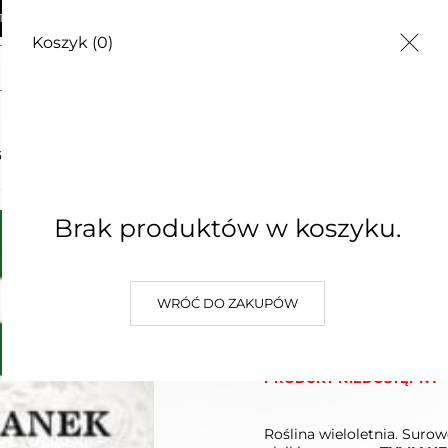
AWA OD 250zł
Koszyk
(0)
G
CZĘSTE PYTANIA
O NAS
KONTAKT
Brak produktów w koszyku.
Tymianek
2,70 zł
WRÓĆ DO ZAKUPÓW
Najniższa cena z 30 dni: 2,70 zł
(0)
PRODUKT NIEDOSTĘPNY
Roślina wieloletnia. Suro