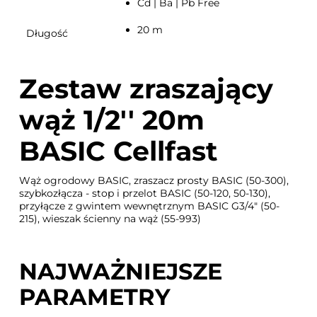
Cd | Ba | Pb Free
20 m
Długość
Zestaw zraszający
wąż 1/2'' 20m
BASIC Cellfast
Wąż ogrodowy BASIC, zraszacz prosty BASIC (50-300),
szybkozłącza - stop i przelot BASIC (50-120, 50-130),
przyłącze z gwintem wewnętrznym BASIC G3/4" (50-
215), wieszak ścienny na wąż (55-993)
NAJWAŻNIEJSZE
PARAMETRY