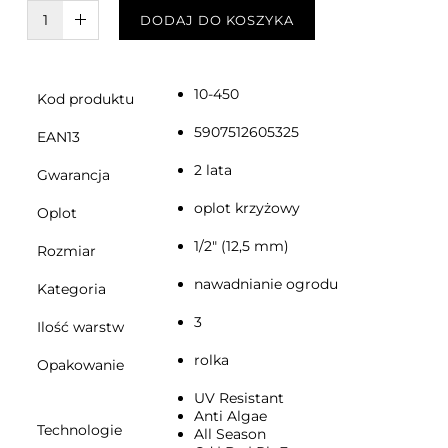
W KOSZYKU :)
DODAJ DO KOSZYKA
10-450
Kod produktu
5907512605325
EAN13
2 lata
Gwarancja
oplot krzyżowy
Oplot
1/2" (12,5 mm)
Rozmiar
nawadnianie ogrodu
Kategoria
3
Ilość warstw
rolka
Opakowanie
UV Resistant
Anti Algae
Technologie
All Season