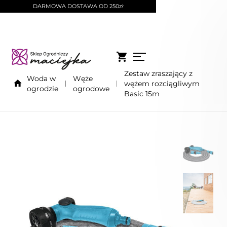
DARMOWA DOSTAWA OD 250zł
Zestaw zraszający z
Woda w
Węże
wężem rozciągliwym
ogrodzie
ogrodowe
Basic 15m