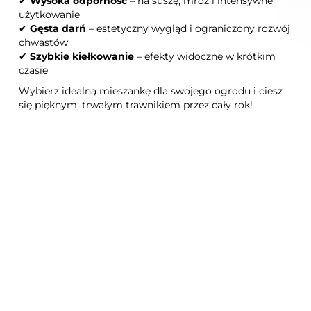
✔
Wysoka odporność
– na suszę, mróz i intensywne
użytkowanie
✔
Gęsta darń
– estetyczny wygląd i ograniczony rozwój
chwastów
✔
Szybkie kiełkowanie
– efekty widoczne w krótkim
czasie
Wybierz idealną mieszankę dla swojego ogrodu i ciesz
się pięknym, trwałym trawnikiem przez cały rok!
Nowość
Nowość