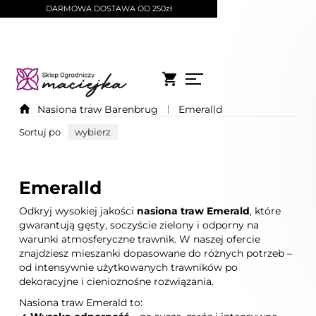
DARMOWA DOSTAWA OD 250zł
Nasiona traw Barenbrug
Emeralld
Sortuj po
wybierz
Emeralld
Odkryj wysokiej jakości
nasiona traw Emerald
, które
gwarantują gęsty, soczyście zielony i odporny na
warunki atmosferyczne trawnik. W naszej ofercie
znajdziesz mieszanki dopasowane do różnych potrzeb –
od intensywnie użytkowanych trawników po
dekoracyjne i cienioznośne rozwiązania.
Nasiona traw Emerald to: